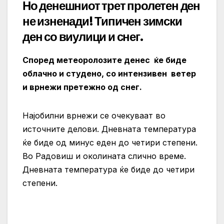
Но денешниот трет пролетен ден
не изненади! Типичен зимски
ден со виулици и снег.
Според метеоролозите денес ќе биде
облачно и студено, со интензивен ветер
и врнежи претежно од снег.
Најобилни врнежи се очекуваат во
источните делови. Дневната температура
ќе биде од минус еден до четири степени.
Во Радовиш и околината слично време.
Дневната температура ќе биде до четири
степени.