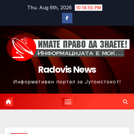
Skip
Thu. Aug 6th, 2026
10:18:57 PM
to
content
Radovis News
Информативен портал за Југоистокот!