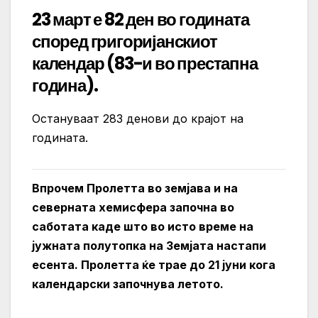
23 март е 82 ден во годината
според григоријанскиот
календар (83-и во престапна
година).
Остануваат 283 денови до крајот на
годината.
Впрочем Пролетта во земјава и на
северната хемисфера зaпочна во
саботата каде што во исто време на
јужната полутопка на Земјата настапи
есента. Пролетта ќе трае до 21 јуни кога
календарски започнува летото.