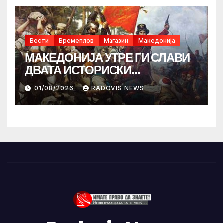
Вести
Времеплов
Магазин
Македонија
МАКЕДОНИЈА УТРЕ ГИ СЛАВИ
ДВАТА ИСТОРИСКИ
ИЛИНДЕНА!
01/08/2026
RADOVIS NEWS