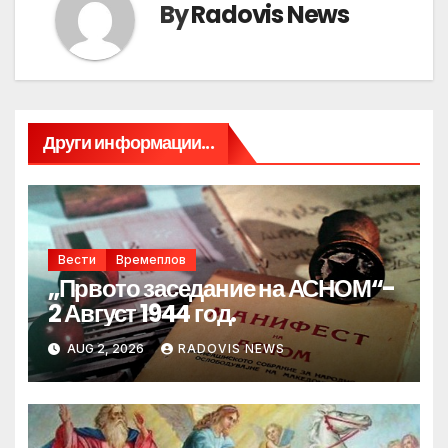
By
Radovis News
Други информации...
Вести
Времеплов
„Првото заседание на АСНОМ“-
2 Август 1944 год.
AUG 2, 2026
RADOVIS NEWS