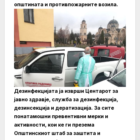
општината и противпожарните возила.
Дезинфекцијата ја изврши Центарот за
јавно здравје, служба за дезинфекција,
дезинсекција и дератизација. За сите
понатамошни превентивни мерки и
активности, кои ке ги презема
Општинскиот штаб за заштита и