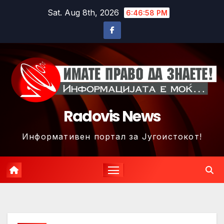
Skip
Sat. Aug 8th, 2026
6:47:01 PM
to
content
Radovis News
Информативен портал за Југоистокот!