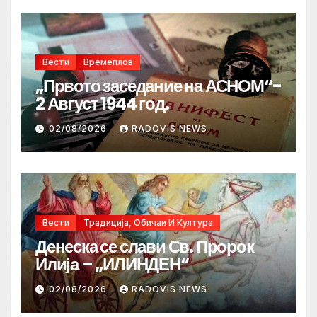
Вести
Времеплов
„Првото заседание на АСНОМ“-
2 Август 1944 год.
02/08/2026
RADOVIS NEWS
Вести
Традиција, Обичаи И Култура
Денеска се слави Св. Пророк
Илија – „ИЛИНДЕН“
02/08/2026
RADOVIS NEWS