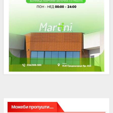
Можеби пропушти....