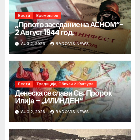
Вести
Времеплов
„Првото заседание на АСНОМ“-
2 Август 1944 год.
AUG 2, 2026
RADOVIS NEWS
Вести
Традиција, Обичаи И Култура
Денеска се слави Св. Пророк
Илија – „ИЛИНДЕН“
AUG 2, 2026
RADOVIS NEWS