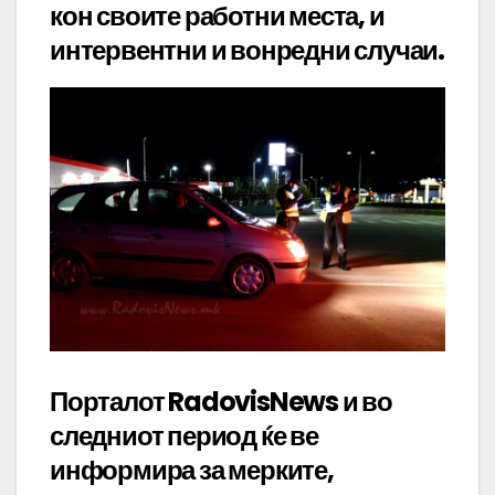
кон своите работни места, и
интервентни и вонредни случаи.
Порталот RadovisNews и во
следниот период ќе ве
информира за мерките,