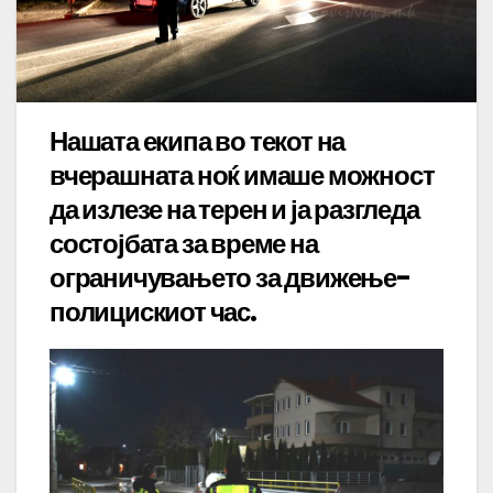
Нашата екипа во текот на
вчерашната ноќ имаше можност
да излезе на терен и ја разгледа
состојбата за време на
ограничувањето за движење-
полицискиот час.