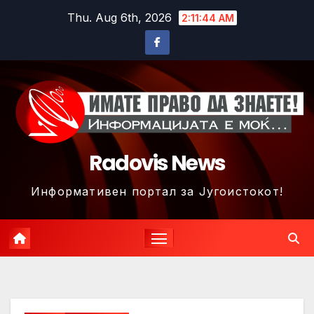
Skip
Thu. Aug 6th, 2026
2:11:47 AM
to
content
Radovis News
Информативен портал за Југоистокот!