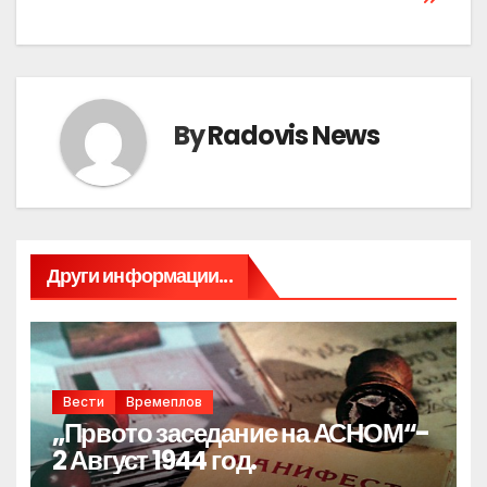
By
Radovis News
Други информации...
Вести
Времеплов
„Првото заседание на АСНОМ“-
2 Август 1944 год.