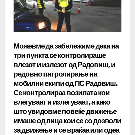
Можевме да забележиме дека на
три пункта се контролираше
влезот и излезот од Радовиш, и
редовно патролирање на
мобилни екипи од ПС Радовиш.
Се контролираа возилата кои
влегуваат и излегуваат, а како
што увидовме повеќе движење
имаше од лица кои се со дозволи
за движење и се враќаа или одеа