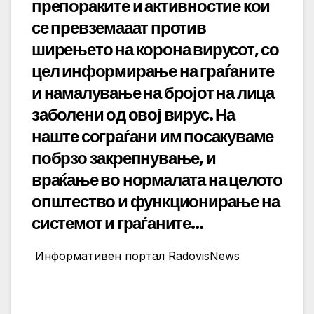
препораките и активностие кои
се превземааат против
ширењето на корона вирусот, со
цел информирање на граѓаните
и намалување на бројот на лица
заболени од овој вирус. На
наште сограѓани им посакуваме
побрзо закрепнување, и
враќање во нормалата на целото
општество и функционирање на
системот и граѓаните…
Информативен портал RadovisNews