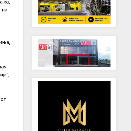
јка,
 на
чиња,
вач
ја“,
тот