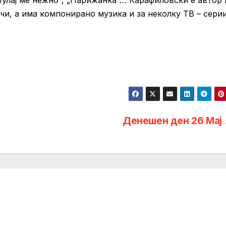
„Лулај ме нежно“, „Парижанка“… Карафиловски е автор 
ачи, а има компонирано музика и за неколку ТВ – серии
Денешен ден 26 Мaj