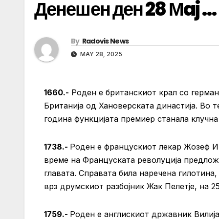
Денешен ден 28 Мaj …
By
Radovis News
MAY 28, 2025
1660.-
Роден е британскиот крал со герман
Британија од Хановерската династија. Во т
година функцијата премиер станала клучна
1738.-
Роден е францускиот лекар Жозеф Ињ
време на Француската револуција предлож
главата. Справата била наречена гилотина,
врз друмскиот разбојник Жак Пелетје, на 2
1759.-
Роден е англискиот државник Вилија