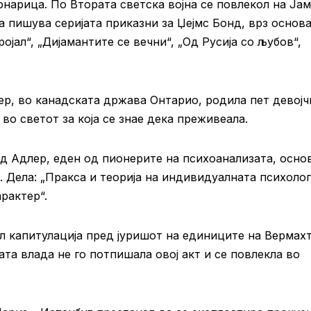
нарица. По Втората светска војна се повлекол на Јама
ја пишува серијата приказни за Џејмс Бонд, врз основа
ојал“, „Дијамантите се вечни“, „Од Русија со љубов“,
р, во канадската држава Онтарио, родила пет девој
во светот за која се знае дека преживеала.
д Адлер, еден од пионерите на психоанализата, осно
. Дела: „Пракса и теорија на индивидуалната психологи
рактер“.
 капитулација пред јуришот на единиците на Вермах
ата влада не го потпишала овој акт и се повлекла во