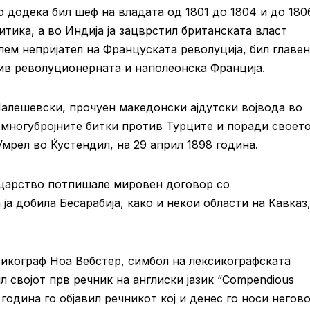
о додека бил шеф на владата од 1801 до 1804 и до 180
тика, а во Индија ја зацврстил британската власт
лем непријател на Француската револуција, бил главен
ив револуционерната и наполеонска Франција.
алешевски, прочуен македонски ајдутски војвода во
о многубројните битки против Турците и поради своет
мрел во Ќустендил, на 29 април 1898 година.
 царство потпишале мировен договор со
ја добила Бесарабија, како и некои области на Кавказ,
икограф Ноа Вебстер, симбол на лексикографската
л својот прв речник на англиски јазик “Compendious
28 година го објавил речникот кој и денес го носи негов