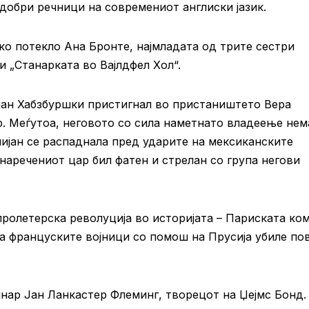
јдобри речници на современиот англиски јазик.
ко потекло Ана Бронте, најмладата од трите сестри
и „Станарката во Вајлдфел Хол“.
ан Хабзбуршки пристигнал во пристаништето Вера
р. Меѓутоа, неговото со сила наметнато владеење нем
лијан се распаднала пред ударите на мексиканските
наречениот цар бил фатен и стрелан со група негови
ролетерска револуција во историјата – Париската ком
га француските војници со помош на Прусија убиле по
нар Јан Ланкастер Флеминг, творецот на Џејмс Бонд.