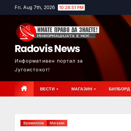
Skip
Fri. Aug 7th, 2026
10:28:52 PM
to
content
Radovis News
Информативен портал за
Југоистокот!
ВЕСТИ
МАГАЗИН
БИЛБОРД
Времеплов
Магазин