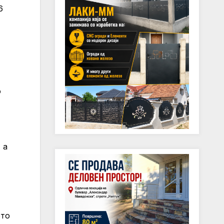
6
о
 а
ото