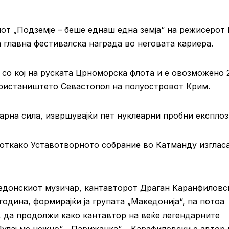
от „Подземје – беше еднаш една земја“ на режисерот
а главна фестивалска награда во неговата кариера.
 со кој на руската Црноморска флота и е овозможено 
пристаништето Севастопол на полуостровот Крим.
арна сила, извршувајќи пет нуклеарни пробни експлоз
 откако Уставотворното собрание во Катманду изглас
едонскиот музичар, кантавторот Драган Каранфиловс
 година, формирајќи ја групата „Македонија“, па потоа
“, да продолжи како кантавтор на веќе легендарните