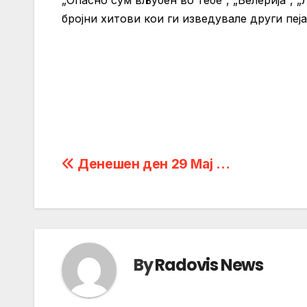
„Опасно сум вљубен во тебе“, „Велерија“, 
бројни хитови кои ги изведувале други пеј
Post
Денешен ден 29 Мaj …
navigation
By
Radovis News