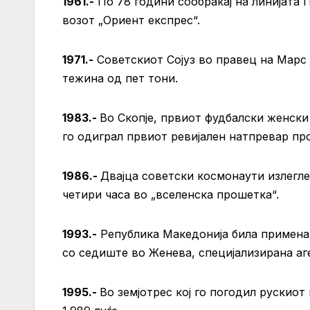
1961.-
По 78 години сообраќај на линијата 
возот „Ориент експрес“.
1971.-
Советскиот Сојуз во правец на Марс 
тежина од пет тони.
1983.-
Во Скопје, првиот фудбалски женски
го одиграл првиот ревијален натпревар п
1986.-
Двајца советски космонаути излегл
четири часа во „вселенска прошетка“.
1993.-
Република Македонија била примена 
со седиште во Женева, специјализирана аг
1995.-
Во земјотрес кој го погодил рускиот