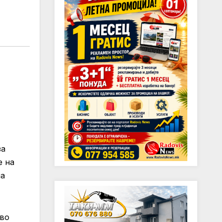
за
е на
на
 во