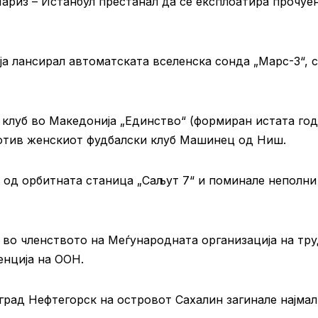
Париз – Истанбул престанал да се експлоатира прочуе
ја лансирал автоматската вселенска сонда „Марс-3“, 
 клуб во Македонија „Единство“ (формиран истата год
ротив женскиот фудбалски клуб Машинец од Ниш.
е од орбитната станица „Саљут 7“ и поминале неполни
во членството на Меѓународната организација на тр
енција на ООН.
 град Нефтегорск на островот Сахалин загинале најмал