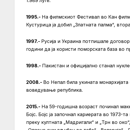
1.989 луѓе.
1995.-
На филмскиот Фестивал во Кан филм
Кустурица ја добил „Златната палма“, втор
1997.-
Русија и Украина потпишале договор
години да ја користи поморската база во 
1998.-
Пакистан и официјално станал нукле
2008.-
Во Непал била укината монархијата
воведување република.
2015.-
На 59-годишна возраст починал мак
Бојс. Бојс ја започнал кариерата во 1973-та
преку култната „Мадригали“ и „Трн во око