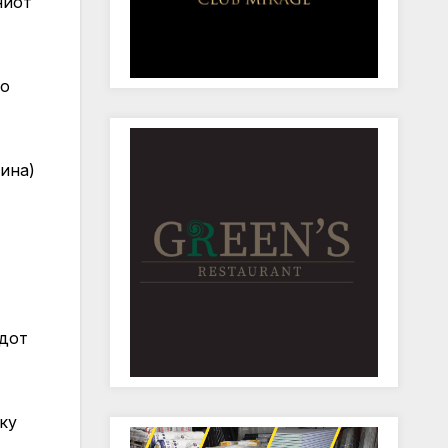
ниот
со
ина)
удот
ку