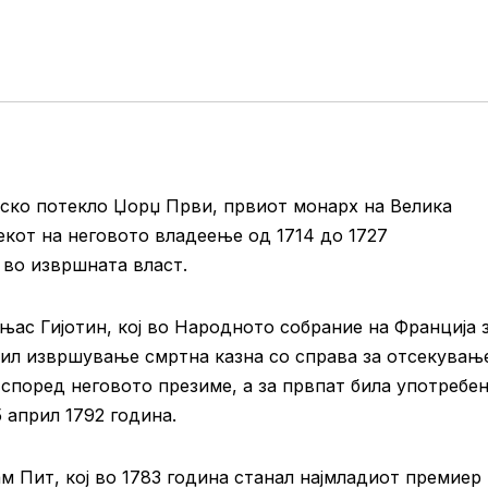
ско потекло Џорџ Први, првиот монарх на Велика
екот на неговото владеење од 1714 до 1727
 во извршната власт.
ас Гијотин, кој во Народното собрание на Франција 
ил извршување смртна казна со справа за отсекувањ
 според неговото презиме, а за првпат била употребе
5 април 1792 година.
м Пит, кој во 1783 година станал најмладиот премиер