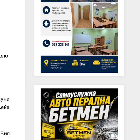
ало
уна,
веќе
 Бил