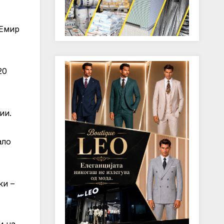
 Емир
20
ии.
ало
ки –