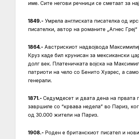
име. Сите негови речници се сметаат за на
1849.-
Умрела англиската писателка од ирс
писателки, автор на романите „Агнес Греј“ 
1864.-
Австрискиот надвојвода Максимилиј
Круз каде бил крунисан за мексикански ца
долг век. Платеничката војска на Максими
патриоти на чело со Бенито Хуарес, а само
генерали.
1871.-
Седумдесет и двата дена на првата п
завршиле со “крвава недела” во Париз, ко
од 30.000 жители на Париз.
1908.-
Роден е британскиот писател и нови