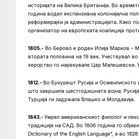
историјата на Велика Британија. Во времет
година водел експанзивна колонијална поли
реформирајќи ја администрацијата. Како го
организатор на европската коалиција прот
1805.-
Во Берово е роден Илија Марков – М
втората половина на 19 век. Учествувал в
херојство го нарекувале Цар Малешевски. У
1812.-
Во Букурешт Русија и Османлиското
што завршила шестгодишната војна. Русија 
Турција ги задржала Влашко и Молдавија.
1843.-
Умрел американскиот филолог и лекс
традиција на САД. Во 1806 година го објави
Dictionary of the English Language”, а во 18