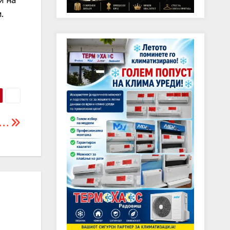
и на
.
 …