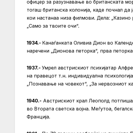
офицер за разузнавање во британската мор
тогаш британска колонија, каде почнал да 
кои настанаа низа филмови. Дела: „Казино р
„Само за твоите очи“.
1934.-
Канаѓанката Оливиа Дион во Календе
наречени „Дионова петорка“, прва петорка 
1937.-
Умрел австрискиот психијатар Алфре
на правецот т.н. индивидуална психологија
„Познавање на човекот“, „За нервозниот ка
1940.-
Австрискиот крал Леополд потпишал
во Втората светска војна. Меѓутоа, бегалск
Франција.