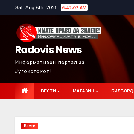
Skip
Sat. Aug 8th, 2026
6:42:04 AM
to
content
Radovis News
Информативен портал за
Југоистокот!
ВЕСТИ
МАГАЗИН
БИЛБОРД
Вести