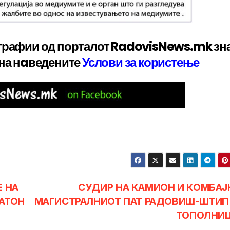
графии од порталот RadovisNews.mk зн
 на нaведените
Услови за користење
Е НА
СУДИР НА КАМИОН И КОМБАЈ
ХАТОН
МАГИСТРАЛНИОТ ПАТ РАДОВИШ-ШТИП
ТОПОЛНИ