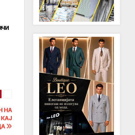
ачи
Н НА
 КАЈ
ЦА