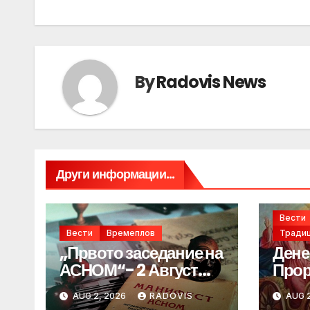
By
Radovis News
Други информации...
Вести
Вести
Времеплов
Традиц
„Првото заседание на
Дене
АСНОМ“- 2 Август
Прор
1944 год.
„ИЛ
AUG 2, 2026
RADOVIS
AUG 2