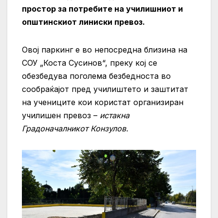
простор за потребите на училишниот и
општинскиот линиски превоз.
Овој паркинг е во непосредна близина на
СОУ „Коста Сусинов“, преку кој се
обезбедува поголема безбедноста во
сообраќајот пред училиштето и заштитат
на учениците кои користат организиран
училишен превоз –
истакна
Градоначалникот Конзулов.