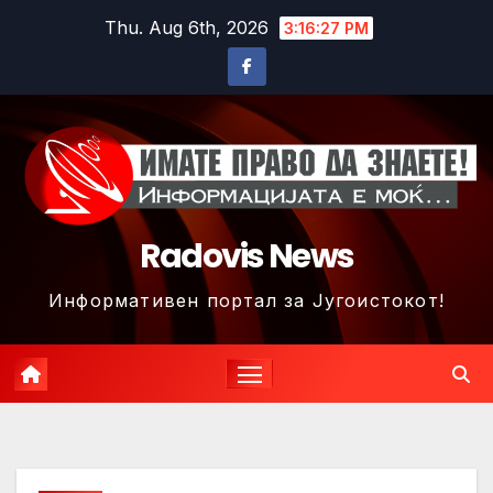
Skip
Thu. Aug 6th, 2026
3:16:30 PM
to
content
Radovis News
Информативен портал за Југоистокот!