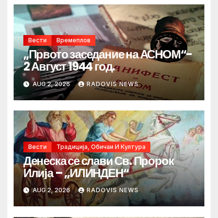
Вести
Времеплов
„Првото заседание на АСНОМ“-
2 Август 1944 год.
AUG 2, 2026
RADOVIS NEWS
Вести
Традиција, Обичаи И Култура
Денеска се слави Св. Пророк
Илија – „ИЛИНДЕН“
AUG 2, 2026
RADOVIS NEWS