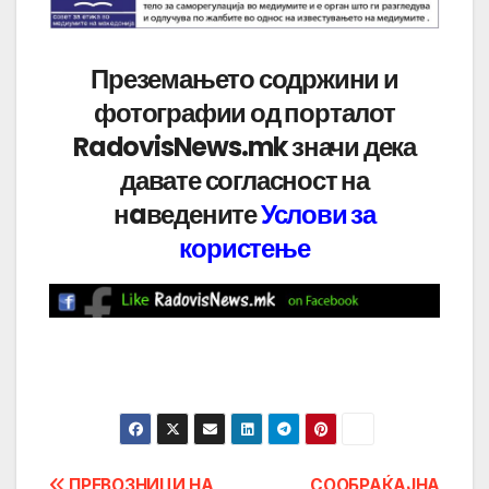
Преземањето содржини и
фотографии од порталот
RadovisNews.mk значи дека
давате согласност на
нaведените
Услови за
користење
ПРЕВОЗНИЦИ НА
СООБРАЌАЈНА