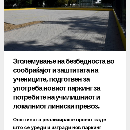
Зголемување на безбедноста во
сообраќајот и заштитата на
учениците, подготвен за
употреба новиот паркинг за
потребите на училишниот и
локалниот линиски превоз.
Општината реализираше проект каде
што се уреди и изгради нов паркинг