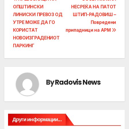
Post
ОПШТИНСКИ
НЕСРЕЌА НА ПАТОТ
navigation
ЛИНИСКИ ПРЕВОЗ ОД
ШТИП-РАДОВИШ –
УТРЕ МОЖЕ ДА ГО
Повредени
КОРИСТАТ
припадници на АРМ
НОВОИЗГРАДЕНИОТ
ПАРКИНГ
By
Radovis News
Други информации...