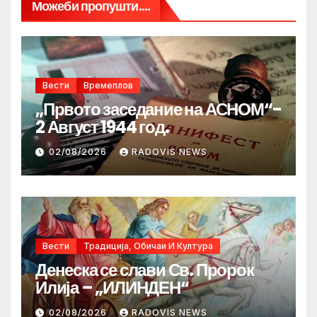
Можеби пропушти....
Вести
Времеплов
„Првото заседание на АСНОМ“-
2 Август 1944 год.
02/08/2026
RADOVIS NEWS
Вести
Традиција, Обичаи И Култура
Денеска се слави Св. Пророк
Илија – „ИЛИНДЕН“
02/08/2026
RADOVIS NEWS