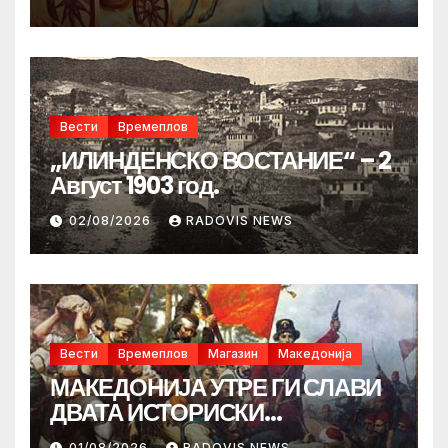
Вести
Времеплов
„ИЛИНДЕНСКО ВОСТАНИЕ“ – 2
Август 1903 год.
02/08/2026
RADOVIS NEWS
Вести
Времеплов
Магазин
Македонија
МАКЕДОНИЈА УТРЕ ГИ СЛАВИ
ДВАТА ИСТОРИСКИ
ИЛИНДЕНА!
01/08/2026
RADOVIS NEWS