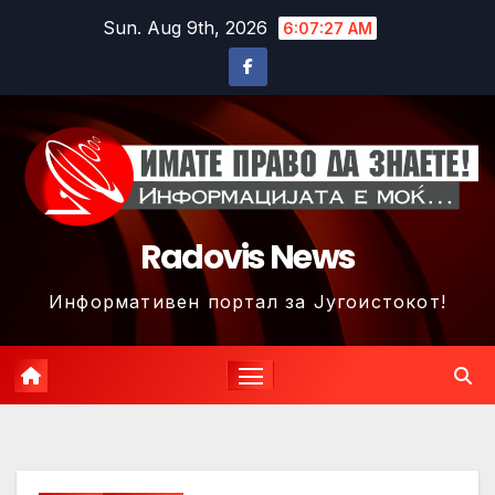
Skip
Sun. Aug 9th, 2026
6:07:30 AM
to
content
Radovis News
Информативен портал за Југоистокот!