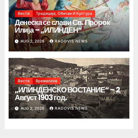
Вести
Традиција, Обичаи И Култура
Денеска се слави Св. Пророк
Илија – „ИЛИНДЕН“
AUG 2, 2026
RADOVIS NEWS
Вести
Времеплов
„ИЛИНДЕНСКО ВОСТАНИЕ“ – 2
Август 1903 год.
AUG 2, 2026
RADOVIS NEWS