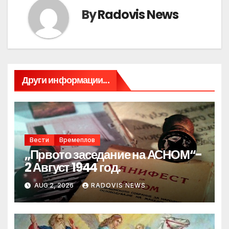
By
Radovis News
Други информации...
Вести
Времеплов
„Првото заседание на АСНОМ“-
2 Август 1944 год.
AUG 2, 2026
RADOVIS NEWS