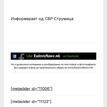
Информараат од СВР Струмица
[metaslider id=”11006″]
[metaslider id=”11123″]