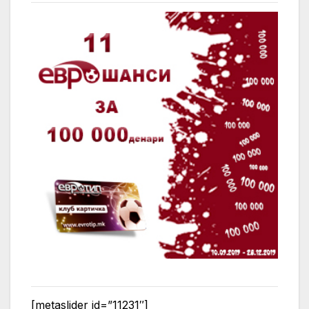
[metaslider id=”11231″]