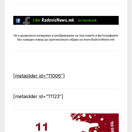
[metaslider id=”11006″]
[metaslider id=”11123″]