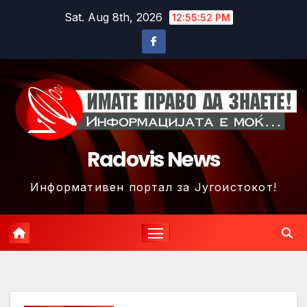
Skip
Sat. Aug 8th, 2026
12:55:55 PM
to
content
Radovis News
Информативен портал за Југоистокот!