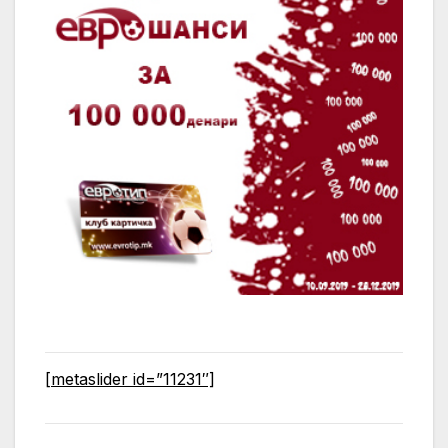
[metaslider id=”11231″]