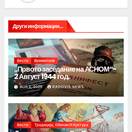
Други информации...
Вести
Времеплов
„Првото заседание на АСНОМ“-
2 Август 1944 год.
AUG 2, 2026
RADOVIS NEWS
Вести
Традиција, Обичаи И Култура