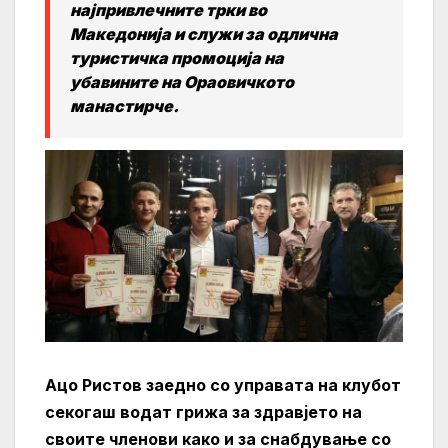
најпривлечните трки во
Македонија и служи за одлична
туристичка промоција на
убавините на Ораовичкото
манастирче.
Ацо Ристов заедно со управата на клубот
секогаш водат грижа за здравјето на
своите членови како и за снабдување со