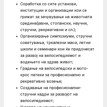
Соработка со сите установи,
институции и организации кои се
грижат за зачувување на животната
средина(јавни, стопански, научни,
стручни, рекреативни и сл.);
Организирање симпозиуми, стручни
советувања, тркалезни маси, летни
школи и семинари кои ќе придонесат
за развој на велосипедизмот и
водењето на здрав живот;
Градење на велосипедски и мото-
крос патеки за професионално и
рекреативно возење;
Создавање на професионални-
стручни кадри за развојот на
велосипедизмот;
Учество на национални и