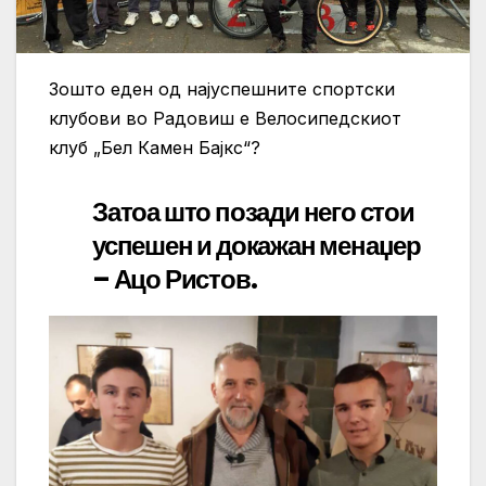
Зошто еден од најуспешните спортски
клубови во Радовиш е Велосипедскиот
клуб „Бел Камен Бајкс“?
Затоа што позади него стои
успешен и докажан менаџер
– Ацо Ристов.