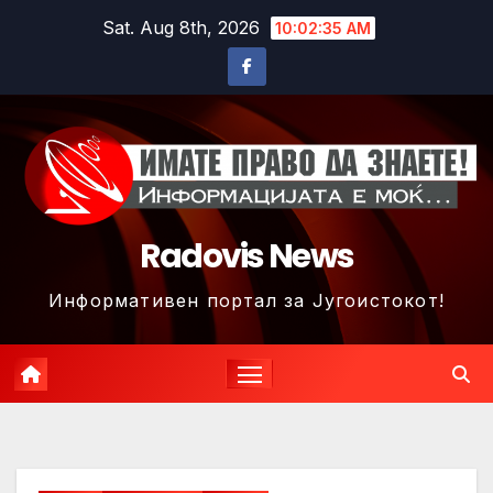
Skip
Sat. Aug 8th, 2026
10:02:37 AM
to
content
Radovis News
Информативен портал за Југоистокот!