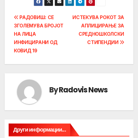
Post
РАДОВИШ: СЕ
ИСТЕКУВА РОКОТ ЗА
ЗГОЛЕМУВА БРОЈОТ
АПЛИЦИРАЊЕ ЗА
navigation
НА ЛИЦА
СРЕДНОШКОЛСКИ
ИНФИЦИРАНИ ОД
СТИПЕНДИИ
КОВИД 19
By
Radovis News
Други информации...