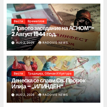
Вести
Времеплов
„Првото заседание на АСНОМ“-
2 Август 1944 год.
AUG 2, 2026
RADOVIS NEWS
Вести
Традиција, Обичаи И Култура
Денеска се слави Св. Пророк
Илија – „ИЛИНДЕН“
AUG 2, 2026
RADOVIS NEWS