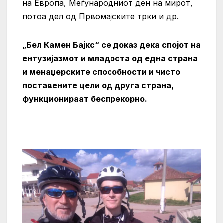
на Европа, Меѓународниот ден на мирот,
потоа дел од Првомајските трки и др.
„Бел Камен Бајкс“ се доказ дека спојот на
ентузијазмот и младоста од една страна
и менаџерските способности и чисто
поставените цели од друга страна,
функционираат беспрекорно.