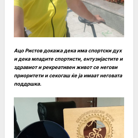
Ацо Ристов докажа дека има спортски дух
и дека младите спортисти, ентузијастите и
здравиот и рекреативен живот се негови
приоритети и секогаш ќе ја имаат неговата
поддршка.