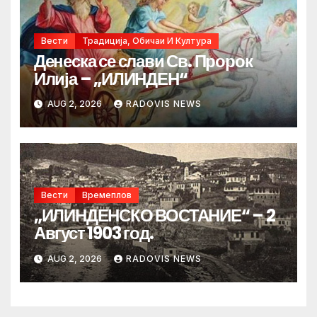
Вести
Традиција, Обичаи И Култура
Денеска се слави Св. Пророк
Илија – „ИЛИНДЕН“
AUG 2, 2026
RADOVIS NEWS
Вести
Времеплов
„ИЛИНДЕНСКО ВОСТАНИЕ“ – 2
Август 1903 год.
AUG 2, 2026
RADOVIS NEWS