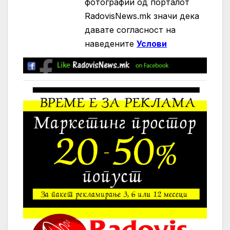
фотографии од порталот
RadovisNews.mk значи дека
давате согласност на
нaведените
Услови