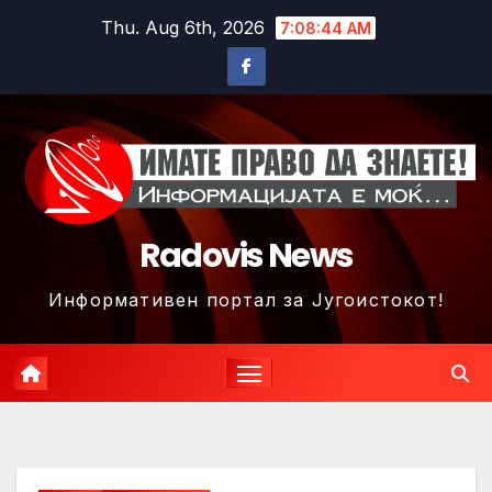
Skip
Thu. Aug 6th, 2026
7:08:47 AM
to
content
Radovis News
Информативен портал за Југоистокот!