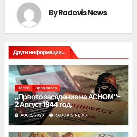
By
Radovis News
Други информации...
Вести
Времеплов
„Првото заседание на АСНОМ“-
2 Август 1944 год.
AUG 2, 2026
RADOVIS NEWS