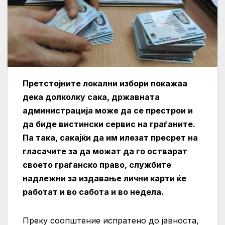
Претстојните локални избори покажаа
дека долколку сака, државната
администрација може да се престрои и
да биде вистински сервис на граѓаните.
Па така, сакајќи да им илезат пресрет на
гласачите за да можат да го остварат
своето граѓанско право, службите
надлежни за издавање лични карти ќе
работат и во сабота и во недела.
Преку соопштение испратено до јавноста,