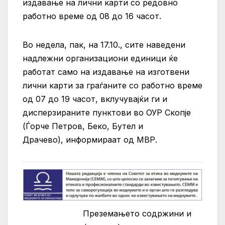
издавање на лични карти со редовно
работно време од 08 до 16 часот.
Во недела, пак, на 17.10., сите наведени
надлежни организациони единици ќе
работат само на издавање на изготвени
лични карти за граѓаните со работно време
од 07 до 19 часот, вклучувајќи ги и
дисперзираните пунктови во ОУР Скопје
(Ѓорче Петров, Беко, Бутел и
Драчево),
информираат од МВР.
Преземањето содржини и