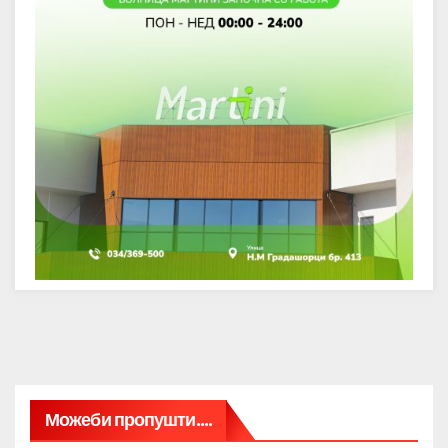
Можеби пропушти....