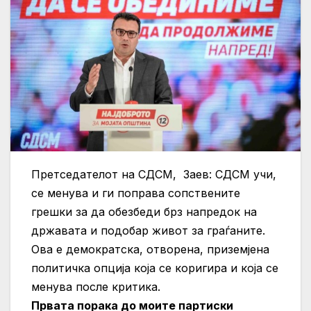
Претседателот на СДСМ, Заев: СДСМ учи,
се менува и ги поправа сопствените
грешки за да обезбеди брз напредок на
државата и подобар живот за граѓаните.
Ова е демократска, отворена, приземјена
политичка опција која се коригира и која се
менува после критика.
Првата порака до моите партиски