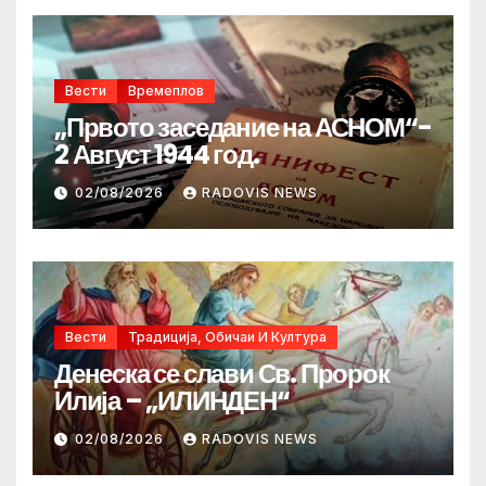
Вести
Времеплов
„Првото заседание на АСНОМ“-
2 Август 1944 год.
02/08/2026
RADOVIS NEWS
Вести
Традиција, Обичаи И Култура
Денеска се слави Св. Пророк
Илија – „ИЛИНДЕН“
02/08/2026
RADOVIS NEWS