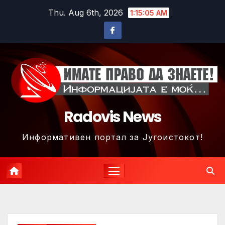
Skip
Thu. Aug 6th, 2026
1:15:08 AM
to
content
Radovis News
Информативен портал за Југоистокот!