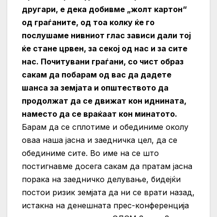
другари, е дека добивме „жолт картон“
од граѓаните, од тоа колку ќе го
послушаме нивниот глас зависи дали тој
ќе стане црвен, за секој од нас и за сите
нас. Почитувани граѓани, со чист образ
сакам да побарам од вас да дадете
шанса за земјата и општеството да
продолжат да се движат кон иднината,
наместо да се враќаат кон минатото.
Барам да се сплотиме и обединиме околу
оваа наша јасна и заедничка цел, да се
обединиме сите. Во име на се што
постигнавме досега сакам да пратам јасна
порака на заедничко делување, бидејќи
постои ризик земјата да ни се врати назад,
истакна на денешната прес-конференција