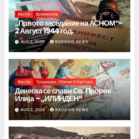
Вести
Времеплов
„Првото заседание на АСНОМ“-
2 Август 1944 год.
AUG 2, 2026
RADOVIS NEWS
Вести
Традиција, Обичаи И Култура
Денеска се слави Св. Пророк
Илија – „ИЛИНДЕН“
AUG 2, 2026
RADOVIS NEWS