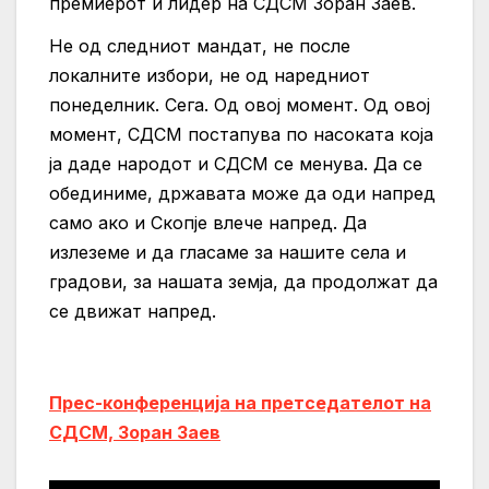
премиерот и лидер на СДСМ Зоран Заев.
Не од следниот мандат, не после
локалните избори, не од наредниот
понеделник. Сега. Од овој момент. Од овој
момент, СДСМ постапува по насоката која
ја даде народот и СДСМ се менува.
Да се
обединиме, државата може да оди напред
само ако и Скопје влече напред.
Да
излеземе и да гласаме за нашите села и
градови, за нашата земја, да продолжат да
се движат напред.
Прес-конференција на претседателот на
СДСМ, Зоран Заев