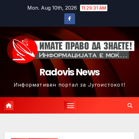
Skip
Mon. Aug 10th, 2026
11:29:34 AM
to
content
Radovis News
Информативен портал за Југоистокот!