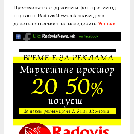
Преземањето содржини и фотографии од
порталот RadovisNews.mk значи дека
давате согласност на нaведените
Услови