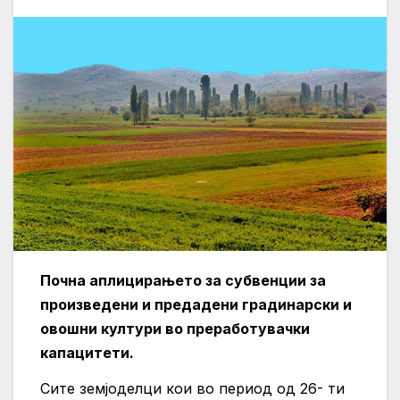
Почна аплицирањето за субвенции за
произведени и предадени градинарски и
овошни култури во преработувачки
капацитети.
Сите земјоделци кои во период од 26- ти