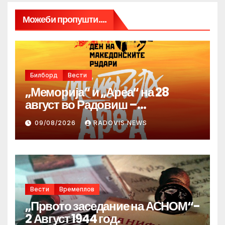
Можеби пропушти....
Билборд
Вести
„Меморија“ и „Ареа“ на 28
август во Радовиш –
продолжува традицијата за
09/08/2026
RADOVIS NEWS
Денот на македонските рудари
Вести
Времеплов
„Првото заседание на АСНОМ“-
2 Август 1944 год.