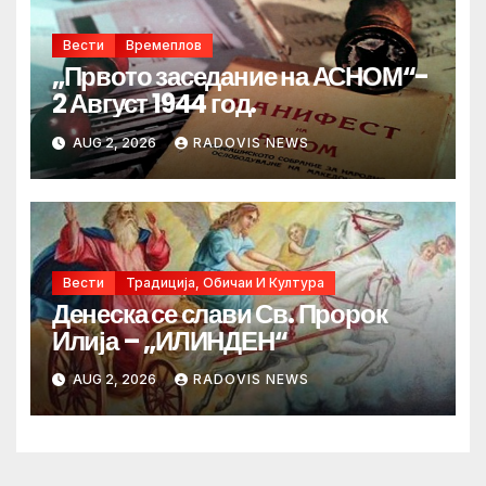
Вести
Времеплов
„Првото заседание на АСНОМ“-
2 Август 1944 год.
AUG 2, 2026
RADOVIS NEWS
Вести
Традиција, Обичаи И Култура
Денеска се слави Св. Пророк
Илија – „ИЛИНДЕН“
AUG 2, 2026
RADOVIS NEWS