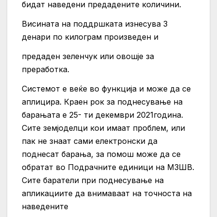
бидат наведени предадените количини.
Висината на поддршката изнесува 3
денари по килограм произведен и
предаден зеленчук или овошје за
преработкa.
Системот е веќе во функција и може да се
аплицира. Краен рок за поднесување на
барањата е 25- ти декември 2021година.
Сите земјоделци кои имаат проблем, или
пак не знаат сами електронски да
поднесат барања, за помош може да се
обратат во Подрачните единици на МЗШВ.
Сите баратели при поднесување на
апликациите да внимаваат на точноста на
наведените