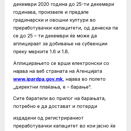
декември 2020 година до 25-ти декември
годинава, произвеле и предале
градинарски и овошни култури во
преработувачки капацитети, од денеска па
се до 25 – ти декември ќе може да
аплицираат за добивање на субвенции
преку мерките 1.6 и 1.8.
Аплицирањето се врши електронски со
најава на веб страната на Агенцијата
www.ipardpa.gov.mk
,
најава во полето
„директни плаќања, е – барање“.
Сите баратели во прилог на барањата,
потребно е да достават и потврди
издадени од регистрираниот
преработувачки капацитет во кои јасно ќе