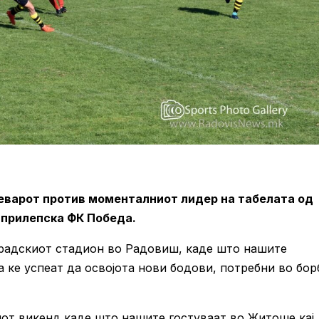
реварот против моменталниот лидер на табелата од
 прилепска ФК Победа.
 Градскиот стадион во Радовиш, каде што нашите
а ке успеат да освојота нови бодови, потребни во бор
от викенд каде што нашите гостуваат во Житоше кај