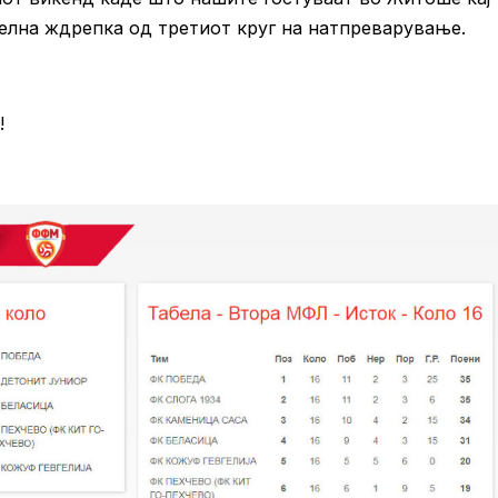
елна ждрепка од третиот круг на натпреварување.
!