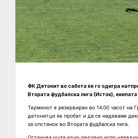
ФК Детонит во сабота ќе го одигра натп
Втората фудбалска лига (Исток), екипата
Терминот е резервиран во 14.00 часот на
детонитци ќе пробат и да се надеваме дек
за опстанок во Втората фудбалска лига.
Останува уште едно редовно коло наредни