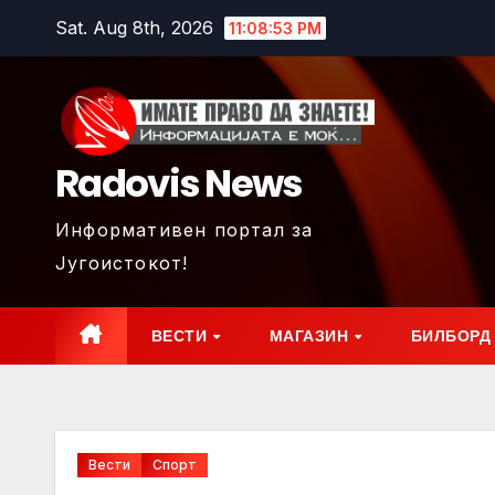
Skip
Sat. Aug 8th, 2026
11:08:55 PM
to
content
Radovis News
Информативен портал за
Југоистокот!
ВЕСТИ
МАГАЗИН
БИЛБОРД
Вести
Спорт