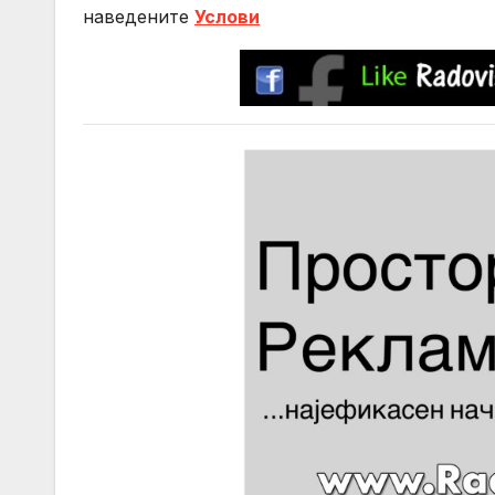
нaведените
Услови