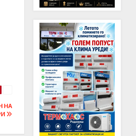
Н НА
РИ