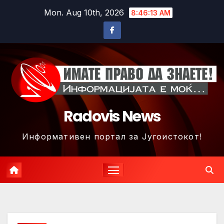
Skip
Mon. Aug 10th, 2026
8:46:16 AM
to
content
Radovis News
Информативен портал за Југоистокот!