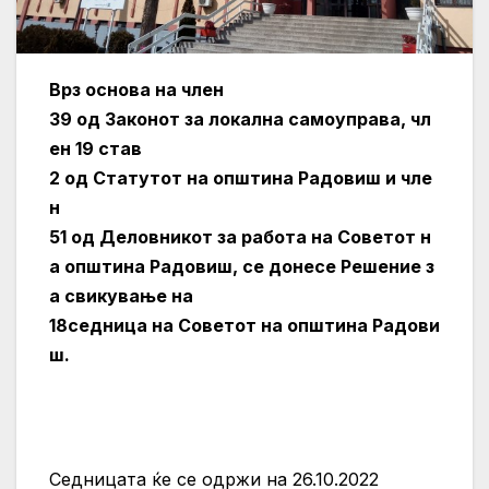
Врз
основа
на
член
39
од
Законот
за
локална
самоуправа,
чл
ен 19
став
2
од
Статутот
на
општина
Радовиш
и
чле
н
51
од
Деловникот
за
работа
на
Советот
н
а
општина
Радовиш,
се
донесе
Решение
з
а
свикување
на
18
седница
на
Советот
на
општина
Радови
ш.
Седницата ќе се одржи на 26.10.2022