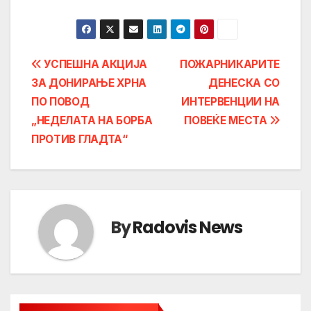
Post
УСПЕШНА АКЦИЈА
ПОЖАРНИКАРИТЕ
ЗА ДОНИРАЊЕ ХРНА
ДЕНЕСКА СО
navigation
ПО ПОВОД
ИНТЕРВЕНЦИИ НА
„НЕДЕЛАТА НА БОРБА
ПОВЕЌЕ МЕСТА
ПРОТИВ ГЛАДТА“
By
Radovis News