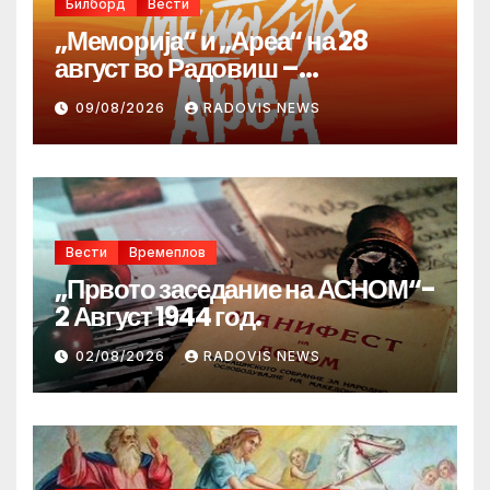
Билборд
Вести
„Меморија“ и „Ареа“ на 28
август во Радовиш –
продолжува традицијата за
09/08/2026
RADOVIS NEWS
Денот на македонските рудари
Вести
Времеплов
„Првото заседание на АСНОМ“-
2 Август 1944 год.
02/08/2026
RADOVIS NEWS