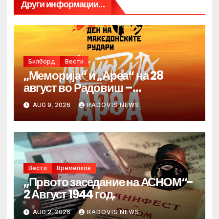
Други информации...
Билборд
Вести
„Меморија“ и „Ареа“ на 28
август во Радовиш –
продолжува традицијата за
AUG 9, 2026
RADOVIS NEWS
Денот на македонските рудари
Вести
Времеплов
„Првото заседание на АСНОМ“-
2 Август 1944 год.
AUG 2, 2026
RADOVIS NEWS