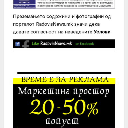
Преземањето содржини и фотографии од
порталот RadovisNews.mk значи дека
давате согласност на нaведените
Услови