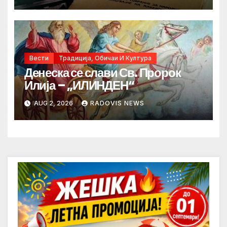
Вести
Традиција, Обичаи И Култура
Денеска се слави Св. Пророк
Илија – „ИЛИНДЕН“
AUG 2, 2026
RADOVIS NEWS