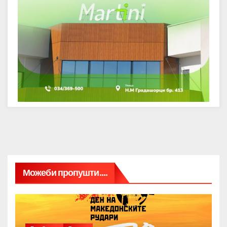
Можеби пропушти....