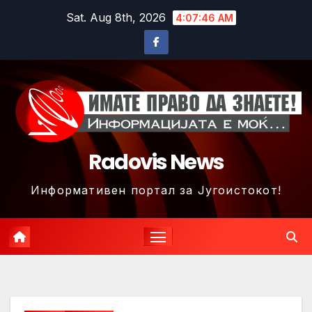
Skip
Sat. Aug 8th, 2026
4:07:49 AM
to
content
Radovis News
Информативен портал за Југоистокот!