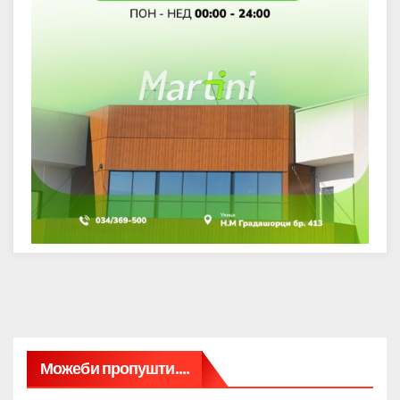
Можеби пропушти....