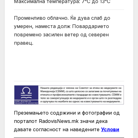
Максимална температура: 7°C до 13°C
Променливо облачно. Ќе дува слаб до
умерен, наместа долж Повардарието
повремено засилен ветер од северен
правец.
Преземањето содржини и фотографии од
порталот RadovisNews.mk значи дека
давате согласност на нaведените
Услови