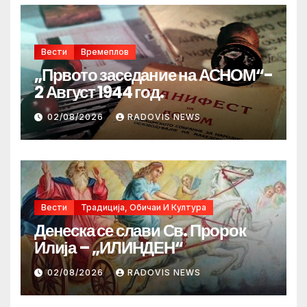
Вести
Времеплов
„Првото заседание на АСНОМ“-
2 Август 1944 год.
02/08/2026
RADOVIS NEWS
Вести
Традиција, Обичаи И Култура
Денеска се слави Св. Пророк
Илија – „ИЛИНДЕН“
02/08/2026
RADOVIS NEWS