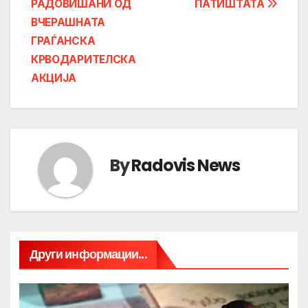
РАДОВИШАНИ ОД
ПАТИШТАТА
navigation
ВЧЕРАШНАТА
ГРАЃАНСКА
КРВОДАРИТЕЛСКА
АКЦИЈА
By
Radovis News
Други информации...