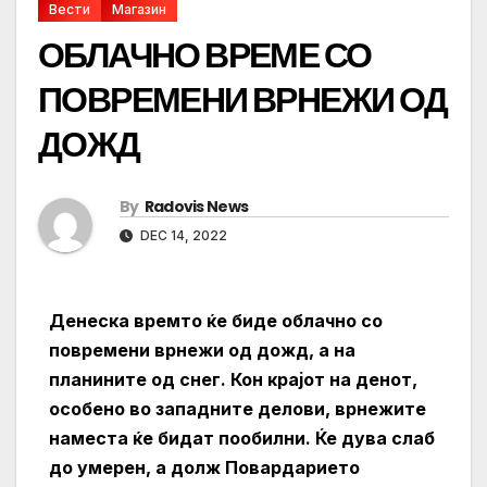
Вести
Магазин
ОБЛАЧНО ВРЕМЕ СО
ПОВРЕМЕНИ ВРНЕЖИ ОД
ДОЖД
By
Radovis News
DEC 14, 2022
Денеска времто ќе биде облачно со
повремени врнежи од дожд, а на
планините од снег. Кон крајот на денот,
особено во западните делови, врнежите
наместа ќе бидат пообилни. Ќе дува слаб
до умерен, а долж Повардарието