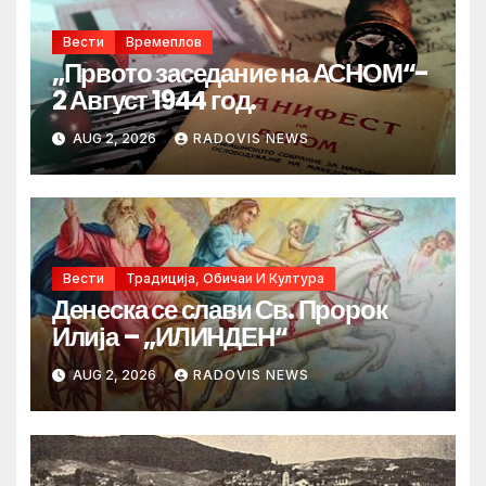
Вести
Времеплов
„Првото заседание на АСНОМ“-
2 Август 1944 год.
AUG 2, 2026
RADOVIS NEWS
Вести
Традиција, Обичаи И Култура
Денеска се слави Св. Пророк
Илија – „ИЛИНДЕН“
AUG 2, 2026
RADOVIS NEWS