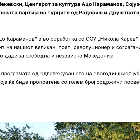
екевски, Центарот за култура Ацо Караманов, Сојуз
ската партија на турците од Радовиш и Друштвото
Ацо Караманов“ а во соработка со ООУ „Никола Карев“ 
т на нашиот великан, поет, револуционер и сограѓан
го даде за слободна и независна Македонија.
а програмата од одбележувањето на овогодишниот јуб
 ќе биде пропратена со голем број содржини посве