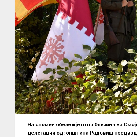
На спомен обележјето во близина на Смо
делегации од: општина Радовиш предвод