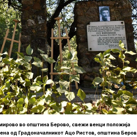
јмирово во општина Берово, свежи венци положија
ена од Градоначалникот Ацо Ристов, општина Беров