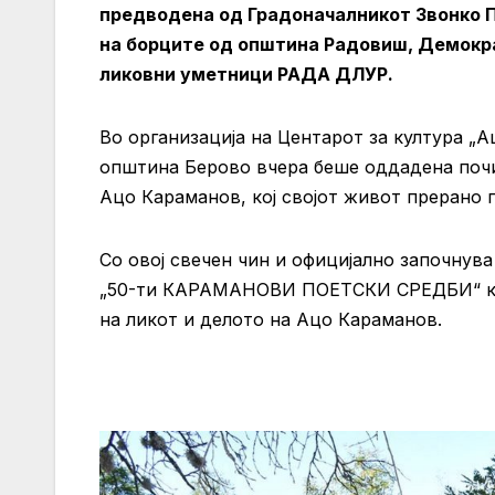
предводена од Градоначалникот Звонко П
на борците од општина Радовиш, Демокра
ликовни уметници РАДА ДЛУР.
Во организација на Центарот за култура „
општина Берово вчера беше оддадена почи
Ацо Караманов, кој својот живот прерано 
Со овој свечен чин и официјално започнув
„50-ти КАРАМАНОВИ ПОЕТСКИ СРЕДБИ“ која
на ликот и делото на Ацо Караманов.