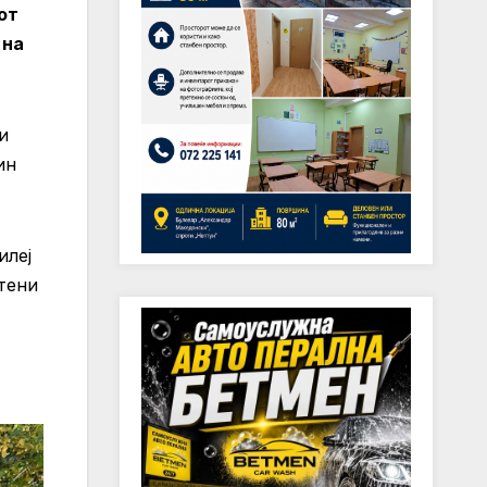
от
 на
и
ин
илеј
тени