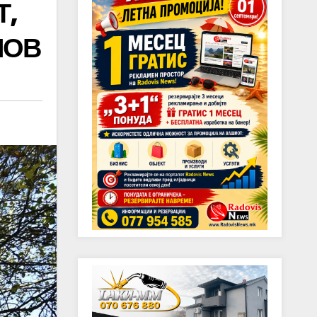
Т,
НОВ