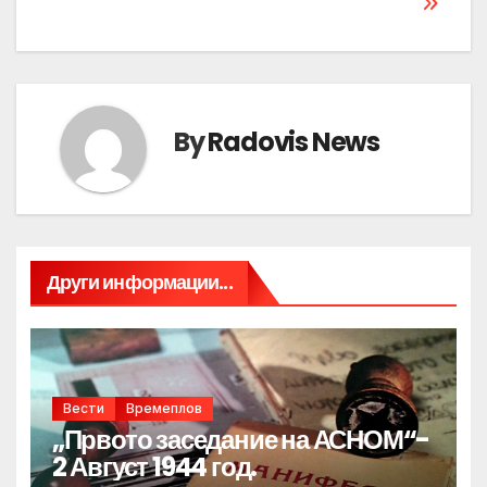
By
Radovis News
Други информации...
Вести
Времеплов
„Првото заседание на АСНОМ“-
2 Август 1944 год.