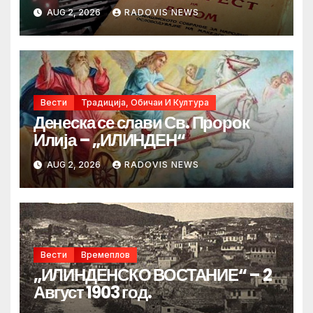
AUG 2, 2026
RADOVIS NEWS
Вести
Традиција, Обичаи И Култура
Денеска се слави Св. Пророк
Илија – „ИЛИНДЕН“
AUG 2, 2026
RADOVIS NEWS
Вести
Времеплов
„ИЛИНДЕНСКО ВОСТАНИЕ“ – 2
Август 1903 год.