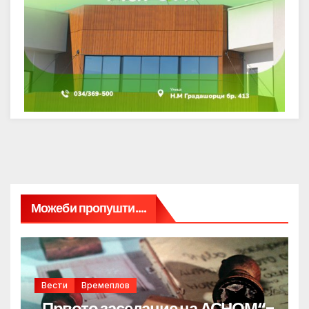
Можеби пропушти....
Вести
Времеплов
„Првото заседание на АСНОМ“-