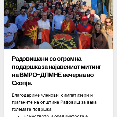
Радовишани со огромна
поддршка за најавениот митинг
на ВМРО-ДПМНЕ вечерва во
Скопје.
Благодариме членови, симпатизери и
граѓаните на општина Радовиш за вака
големата подршка.
Единството и обединетоста е