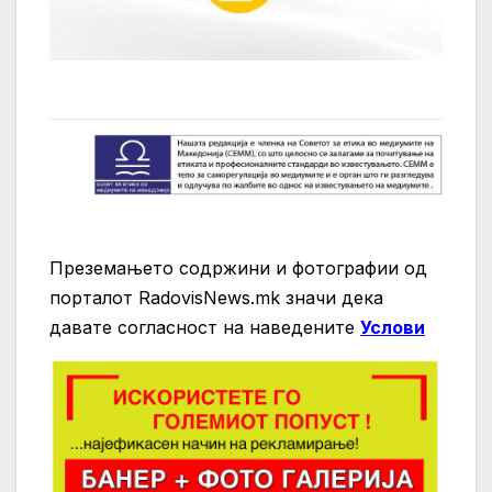
Преземањето содржини и фотографии од
порталот RadovisNews.mk значи дека
давате согласност на нaведените
Услови