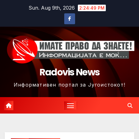
Skip
Sun. Aug 9th, 2026
2:24:52 PM
to
content
Radovis News
Информативен портал за Југоистокот!