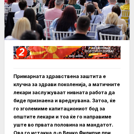
Примарната здравствена заштита е
клучна за здрави поколенија, а матичните
лекари заслужуваат нивната работа да
биде признаена и вреднувана. Затоа, ќе
го зголемиме капитациониот бод за
општите лекари и тоа ќе го направиме
уште во првата половина на мандатот.
Ова го истакна д-р Венко Филипче при