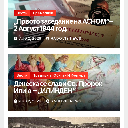
Вести
Времеплов
„Првото заседание на АСНОМ“-
2 Август 1944 год.
AUG 2, 2026
RADOVIS NEWS
Вести
Традиција, Обичаи И Култура
Денеска се слави Св. Пророк
Илија – „ИЛИНДЕН“
AUG 2, 2026
RADOVIS NEWS