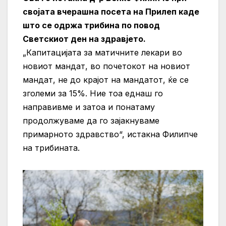
својата вчерашна посета на Прилеп каде
што се одржа трибина по повод
Светскиот ден на здравјето.
„Капитацијата за матичните лекари во
новиот мандат, во почетокот на новиот
мандат, не до крајот на мандатот, ќе се
зголеми за 15%. Ние тоа еднаш го
направивме и затоа и понатаму
продолжуваме да го зајакнуваме
примарното здравство“, истакна Филипче
на трибината.