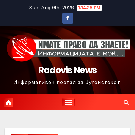
Skip
Sun. Aug 9th, 2026
1:14:38 PM
to
content
Radovis News
Информативен портал за Југоистокот!