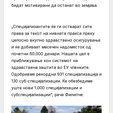
бидат мотивирани да останат во земјава.
„Специјализантите ќе ги остварат сите
права за текот на нивната пракса преку
целосно вкупно здравствено осигурување
и ќе добиваат месечен надоместок од
почетни 60.000 денари. Нашата цел е
приближување кон системот на
здравствена заштита во ЕУ членките.
Одобривме рекордни 931 специјализација и
130 суб-специјализации. Ќе обезбедиме
уште нови 1.000 специјализации и
субспецијализации“, рече Филипче.