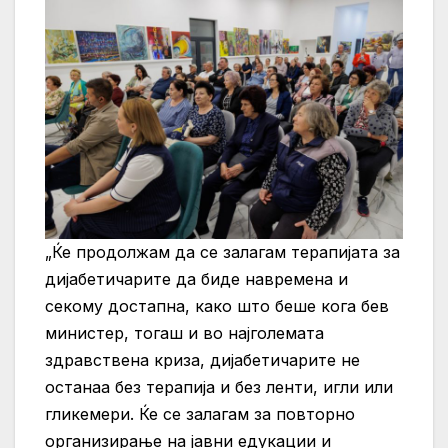
„Ќе продолжам да се залагам терапијата за
дијабетичарите да биде навремена и
секому достапна, како што беше кога бев
министер, тогаш и во најголемата
здравствена криза, дијабетичарите не
останаа без терапија и без ленти, игли или
гликемери. Ќе се залагам за повторно
организирање на јавни едукации и