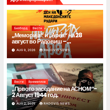
Билборд
Вести
„Меморија“ и „Ареа“ на 28
август во Радовиш –
продолжува традицијата за
AUG 9, 2026
RADOVIS NEWS
Денот на македонските рудари
Вести
Времеплов
„Првото заседание на АСНОМ“-
2 Август 1944 год.
AUG 2, 2026
RADOVIS NEWS