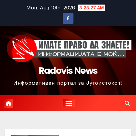
Skip
Mon. Aug 10th, 2026
8:28:30 AM
to
content
Radovis News
Информативен портал за Југоистокот!