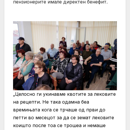
пензионерите имале директен бенефит.
„Целосно ги укинавме квотите за лековите
на рецепти. Не така одамна беа
времињата кога се трчаше од први до
петти во месецот за да се земат лековите
коишто после тоа се трошеа и немаше