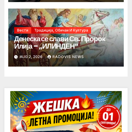
Вести
Традиција, Обичаи И Култура
Денеска се слави Св. Пророк
Илија – „ИЛИНДЕН“
AUG 2, 2026
RADOVIS NEWS