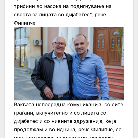
трибини во насока на подигнување на
свеста за лицата со дијабетес“, рече
Филипче.
Ваквата непосредна комуникација, со сите
граѓани, вклучително и со лицата со
дијабетес и со нивните здруженија, ќе ја
продолжам и во иднина, рече Филипче, со
цел партнерски да креираме решенија