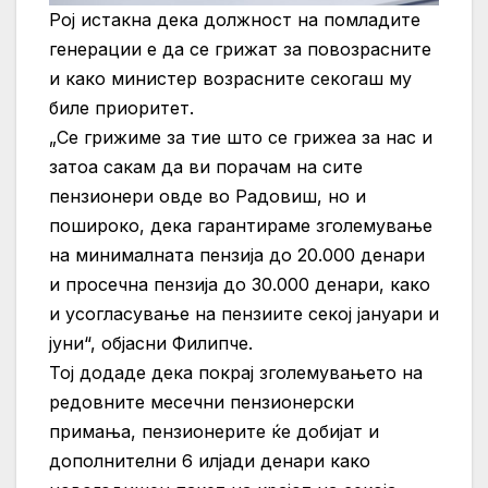
Рој истакна дека должност на помладите
генерации е да се грижат за повозрасните
и како министер возрасните секогаш му
биле приоритет.
„Се грижиме за тие што се грижеа за нас и
затоа сакам да ви порачам на сите
пензионери овде во Радовиш, но и
пошироко, дека гарантираме зголемување
на минималната пензија до 20.000 денари
и просечна пензија до 30.000 денари, како
и усогласување на пензиите секој јануари и
јуни“, објасни Филипче.
Тој додаде дека покрај зголемувањето на
редовните месечни пензионерски
примања, пензионерите ќе добијат и
дополнителни 6 илјади денари како