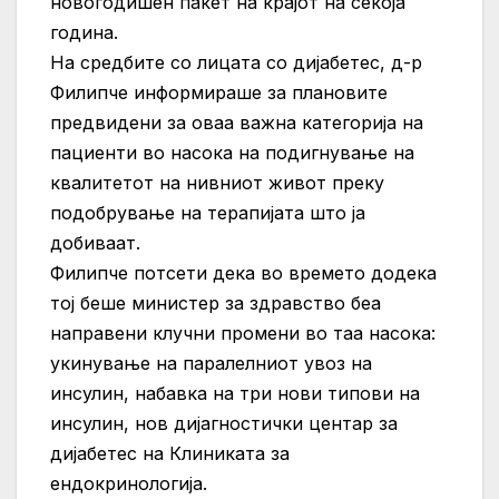
новогодишен пакет на крајот на секоја
година.
На средбите со лицата со дијабетес, д-р
Филипче информираше за плановите
предвидени за оваа важна категорија на
пациенти во насока на подигнување на
квалитетот на нивниот живот преку
подобрување на терапијата што ја
добиваат.
Филипче потсети дека во времето додека
тој беше министер за здравство беа
направени клучни промени во таа насока:
укинување на паралелниот увоз на
инсулин, набавка на три нови типови на
инсулин, нов дијагностички центар за
дијабетес на Клиниката за
ендокринологија.