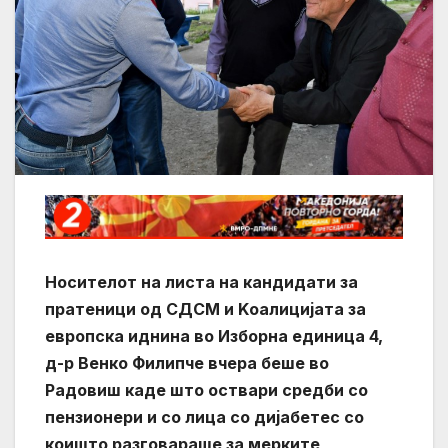
Носителот на листа на кандидати за
пратеници од СДСМ и Kоалицијата за
европска иднина во Изборна единица 4,
д-р Венко Филипче вчера беше во
Радовиш каде што оствари средби со
пензионери и со лица со дијабетес со
коишто разговараше за мерките