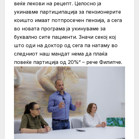
веќе лекови на рецепт. Целосно ја
укинавме партиципација за пензионерите
коишто имаат потпросечен пензија, а сега
во новата програма ја укинуваме за
буквално сите пациенти. Значи секој кој
што оди на доктор од сега па натаму во
следниот наш мандат нема да плаќа
повеќе партиција од 20%“ – рече Филипче.