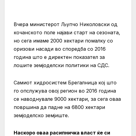
Вчера министерот Љупчо Николовски од
кочанското поле најави старт на сезоната,
но сега имаме 2000 хектари помалку со
оризови насади во споредба со 2016
година што е директен показател за
лошите земјоделски политики на СДС.
Самиот хидросистем Брегалница кој што
го опслужува овој регион во 2016 година
се наводнувале 9000 хектари, за сега оваа
површина да падне на 6800 хектари
земјоделско земјиште.
Наскоро оваа расипничка власт ќе си