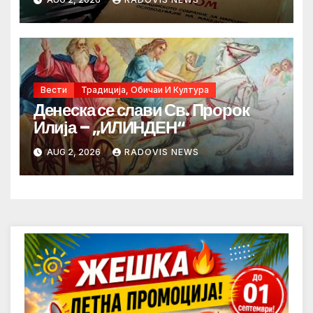
Вести
Традиција, Обичаи И Култура
Денеска се слави Св. Пророк
Илија – „ИЛИНДЕН“
AUG 2, 2026
RADOVIS NEWS