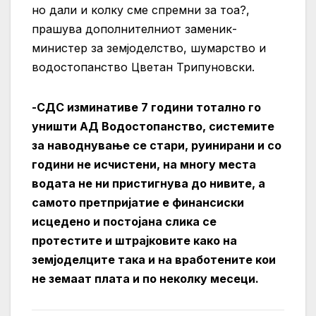
но дали и колку сме
спремни за тоа?,
прашува дополнителниот заменик-
министер за земјоделство, шумарство и
водостопанство Цветан Трипуновски.
-СДС изминативе 7 години тотално го
уништи АД Водостопанство, системите
за наводнување се стари, руинирани и со
години не исчистени, на многу места
водата не ни пристигнува до нивите, а
самото претпријатие е финансиски
исцедено и постојана слика се
протестите и штрајковите како на
земјоделците така и на вработените кои
не земаат плата и по неколку месеци.