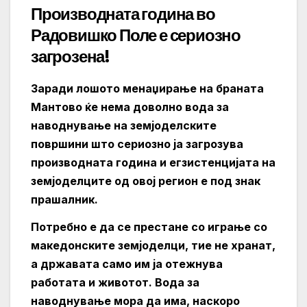
Производната година во
Радовишко Поле е сериозно
загрозена!
Заради лошото менаџирање на браната
Мантово ќе нема доволно вода за
наводнување на земјоделските
површини што сериозно ја загрозува
производната година и егзистенцијата на
земјоделците од овој регион е под знак
прашалник.
Потребно е да се престане со играње со
македонските земјоделци, тие не хранат,
а државата само им ја отежнува
работата и животот. Вода за
наводнување мора да има, наскоро