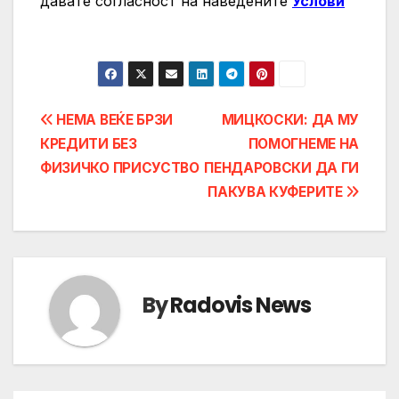
давате согласност на нaведените
Услови
Post
НЕМА ВЕЌЕ БРЗИ
МИЦКОСКИ: ДА МУ
КРЕДИТИ БЕЗ
ПОМОГНЕМЕ НА
navigation
ФИЗИЧКО ПРИСУСТВО
ПЕНДАРОВСКИ ДА ГИ
ПАКУВА КУФЕРИТЕ
By
Radovis News