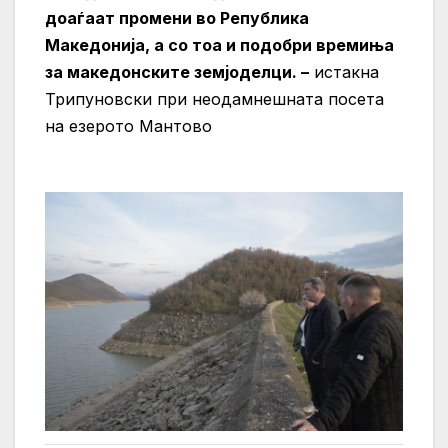
доаѓаат промени во Република
Македонија, а со тоа и подобри времиња
за македонските земјоделци. –
истакна
Трипуновски при неодамнешната посета
на езерото Мантово