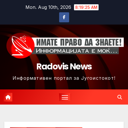
Skip
Mon. Aug 10th, 2026
8:19:28 AM
to
content
Radovis News
Информативен портал за Југоистокот!