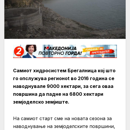
Самиот хидросистем Брегалница кој што
го опслужува регионot во 2016 година се
наводнувале 9000 хектари, за сега оваа
површина да падне на 6800 хектари
земјоделско земјиште.
На самиот старт сме на новата сезона за
наводнување на земјоделските површини,