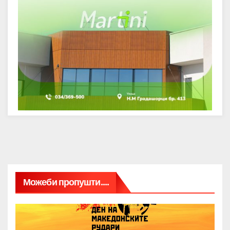
Можеби пропушти....