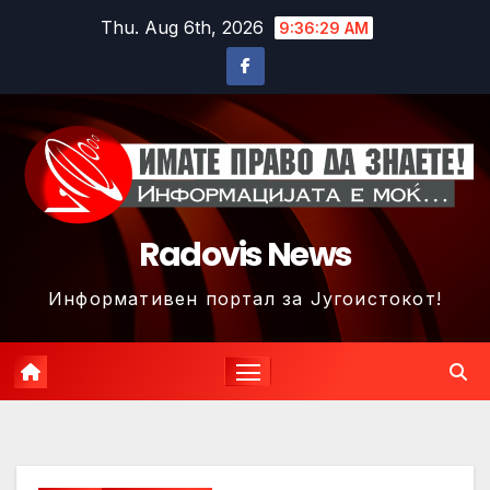
Skip
Thu. Aug 6th, 2026
9:36:32 AM
to
content
Radovis News
Информативен портал за Југоистокот!