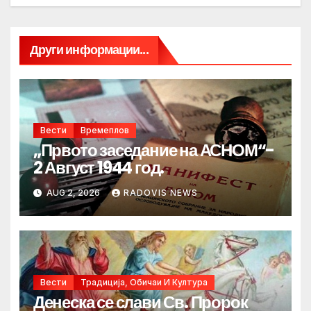
Други информации...
Вести
Времеплов
„Првото заседание на АСНОМ“-
2 Август 1944 год.
AUG 2, 2026
RADOVIS NEWS
Вести
Традиција, Обичаи И Култура
Денеска се слави Св. Пророк