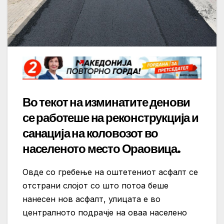
Во текот на изминатите денови
се работеше на реконструкција и
санација на коловозот во
населеното место Ораовица.
Овде со гребење на оштетениот асфалт се
отстрани слојот со што потоа беше
нанесен нов асфалт, улицата е во
централното подрачје на оваа населено