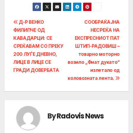
Post
Д-Р ВЕНКО
СООБРАЌАЈНА
ФИЛИПЧЕ ОД
НЕСРЕЌА НА
navigation
КАВАДАРЦИ: СЕ
ЕКСПРЕСНИОТ ПАТ
СРЕЌАВАМ СО ПРЕКУ
ШТИП-РАДОВИШ –
200 ЛУЃЕ ДНЕВНО,
товарно моторно
ЛИЦЕ В ЛИЦЕ СЕ
возило „Фиат дукато“
ГРАДИ ДОВЕРБАТА
излетало од
коловозната лента.
By
Radovis News