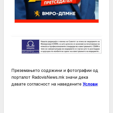
Преземањето содржини и фотографии од
порталот RadovisNews.mk значи дека
давате согласност на нaведените
Услови