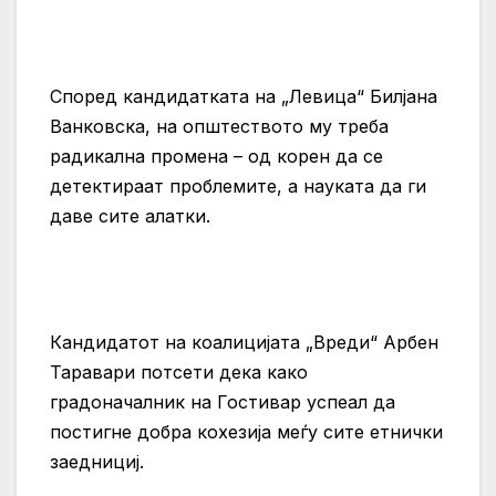
Според кандидатката на „Левица“ Билјана
Ванковска, на општеството му треба
радикална промена – од корен да се
детектираат проблемите, а науката да ги
даве сите алатки.
Кандидатот на коалицијата „Вреди“ Арбен
Таравари потсети дека како
градоначалник на Гостивар успеал да
постигне добра кохезија меѓу сите етнички
заеднициј.