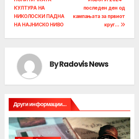
navigation
КУЛТУРА НА
последен ден од
НИКОЛОСКИ ПАДНА
кампањата за првиот
НА НАЈНИСКО НИВО
круг…
By
Radovis News
Други информации...