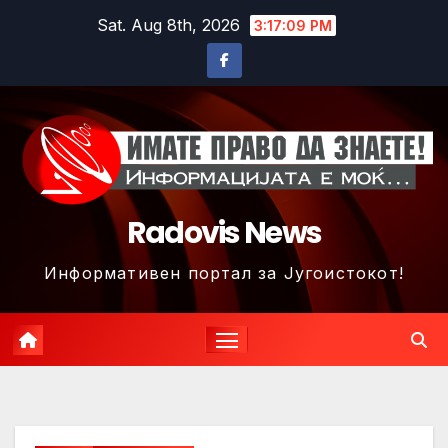
Skip
Sat. Aug 8th, 2026
3:17:11 PM
to
content
Radovis News
Информативен портал за Југоистокот!