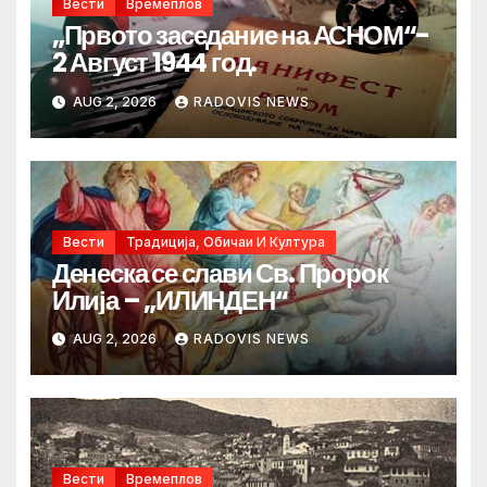
Вести
Времеплов
„Првото заседание на АСНОМ“-
2 Август 1944 год.
AUG 2, 2026
RADOVIS NEWS
Вести
Традиција, Обичаи И Култура
Денеска се слави Св. Пророк
Илија – „ИЛИНДЕН“
AUG 2, 2026
RADOVIS NEWS
Вести
Времеплов