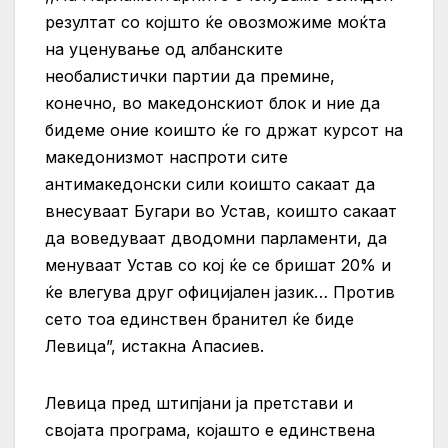
резултат со којшто ќе овозможиме моќта
на уценување од албанските
необалистички партии да премине,
конечно, во македонскиот блок и ние да
бидеме оние коишто ќе го држат курсот на
македонизмот наспроти сите
антимакедонски сили коишто сакаат да
внесуваат Бугари во Устав, коишто сакаат
да воведуваат дводомни парламенти, да
менуваат Устав со кој ќе се бришат 20% и
ќе влегува друг официјален јазик… Против
сето тоа единствен бранител ќе биде
Левица”, истакна Апасиев.
Левица пред штипјани ја претстави и
својата програма, којашто е единствена