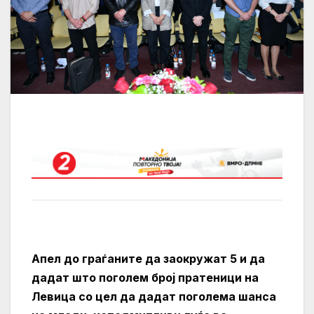
Апел до граѓаните да заокружат 5 и да
дадат што поголем број пратеници на
Левица со цел да дадат поголема шанса