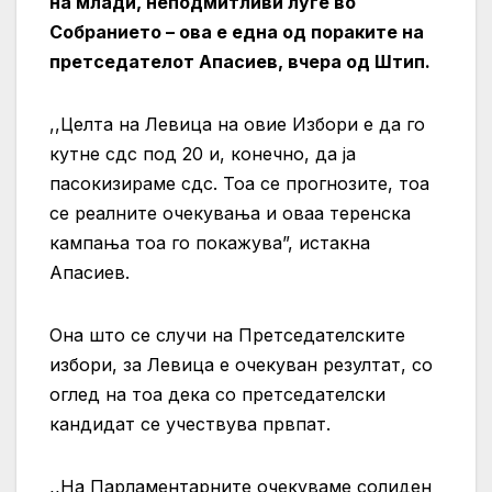
на млади, неподмитливи луѓе во
Собранието – ова е една од пораките на
претседателот Апасиев, вчера од Штип.
,,Целта на Левица на овие Избори е да го
кутне сдс под 20 и, конечно, да ја
пасокизираме сдс. Тоа се прогнозите, тоа
се реалните очекувања и оваа теренска
кампања тоа го покажува”, истакна
Апасиев.
Она што се случи на Претседателските
избори, за Левица е очекуван резултат, со
оглед на тоа дека со претседателски
кандидат се учествува првпат.
,,На Парламентарните очекуваме солиден