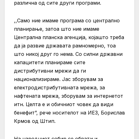
различна од сите други програми.
,,Само ние имаме програма со централно
планирање, затоа што ние имаме
Централна планска агенција, којашто треба
да ја развие државата рамномерно, тоа
што никој друг го нема. Со силни државни
капацитети планираме сите
дистрибутивни мрежи да ги
национализираме. Јас зборувам за
електродистрибутивната мрежа, за
нафтената мрежа, зборувам за интернетот
итн. Целта е и обичниот човек да види
бенефит”, рече носителот на ИЕ3, Борислав
Крмов од Штип.
На народниот собир се обрати и