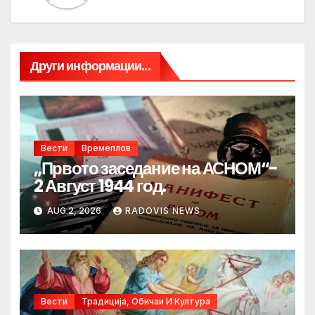
Други информации...
Вести
Времеплов
„Првото заседание на АСНОМ“-
2 Август 1944 год.
AUG 2, 2026
RADOVIS NEWS
Вести
Традиција, Обичаи И Култура