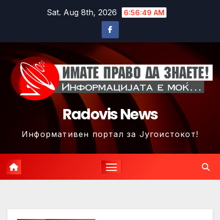
Skip
Sat. Aug 8th, 2026
6:56:52 AM
to
content
Radovis News
Информативен портал за Југоистокот!