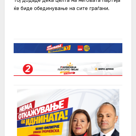
Тој додаде дека целта на неговата партија
ќе биде обединување на сите граѓани.