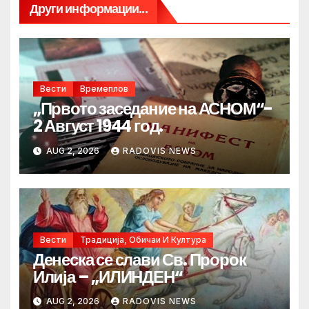
Други информации...
Вести
Времеплов
„Првото заседание на АСНОМ“-
2 Август 1944 год.
AUG 2, 2026
RADOVIS NEWS
Вести
Традиција, Обичаи И Култура
Денеска се слави Св. Пророк
Илија – „ИЛИНДЕН“
AUG 2, 2026
RADOVIS NEWS