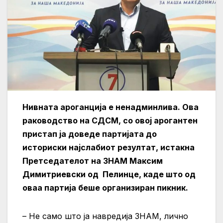
Нивната ароганција е ненадминлива. Ова
раководство на СДСМ, со овој арогантен
пристап ја доведе партијата до
историски најслабиот резултат, истакна
Претседателот на ЗНАМ Максим
Димитриевски од Пелинце, каде што од
оваа партија беше организиран пикник.
– Не само што ја навредија ЗНАМ, лично