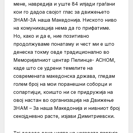
мене, навредија и уште 84 илјади граѓани
кои го дадоа својот глас за движењето
ЗНАМ-ЗА наша Македонија. Ниското ниво
на комуникација нема да го прифатиме.
Но, како и да е, ние позитивно
продолжуваме понатаму и чест ми е што
денеска токму овде традиционално во
Меморијалниот центар Пелинце- АСНОМ,
каде што се удрени темелите на
современата македонска држава, гледам
голем број на мои поранешни соборци и
сопартијци, коишто ни се придружија на
овој настан во организација на Движење
ЗНАМ – За наша Македонија и нивниот број
секојдневно расте, изјави Димитриевски.