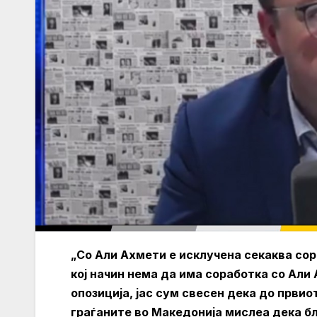
„Со Али Ахмети е исклучена секаква сора
кој начин нема да има соработка со Али
опозиција, јас сум свесен дека до првио
граѓаните во Македонија мислеа дека бл