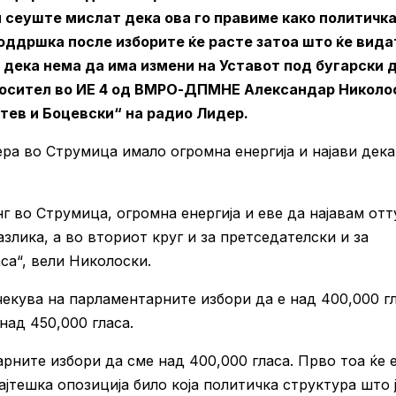
и сеуште мислат дека ова го правиме како политичка
поддршка после изборите ќе расте затоа што ќе вида
 дека нема да има измени на Уставот под бугарски 
носител во ИЕ 4 од ВМРО-ДПМНЕ Александар Николо
тев и Боцевски“ на радио Лидер.
ра во Струмица имало огромна енергија и најави дека
 во Струмица, огромна енергија и еве да најавам отт
азлика, а во вториот круг и за претседателски и за
са“, вели Николоски.
ува на парламентарните избори да е над 400,000 гл
над 450,000 гласа.
рните избори да сме над 400,000 гласа. Прво тоа ќе 
ајтешка опозиција било која политичка структура што 