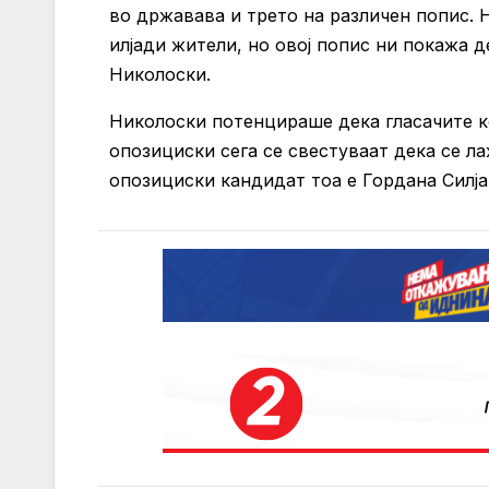
во државава и трето на различен попис. 
илјади жители, но овој попис ни покажа 
Николоски.
Николоски потенцираше дека гласачите ко
опозициски сега се свестуваат дека се л
опозициски кандидат тоа е Гордана Силј