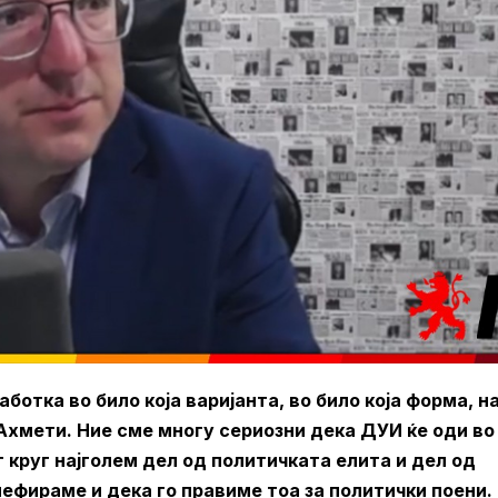
ботка во било која варијанта, во било која форма, н
 Ахмети. Ние сме многу сериозни дека ДУИ ќе оди во
т круг најголем дел од политичката елита и дел од
ефираме и дека го правиме тоа за политички поени.