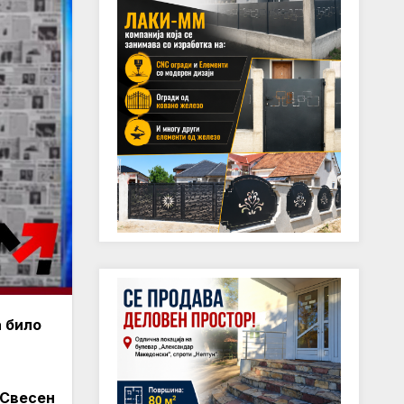
а било
 Свесен