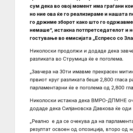
сум дека во овој момент има граѓани ко
но ние ова ќе го реализираме и нашата 
го држиме зборот како што го одржавме
немаше“, истакна потпретседателот и 
гостување во емисијата „Еспресо со Зла
Николоски продолжи и додаде дека завче
разликата во Струмица ќе е поголема.
„Завчера на 30ти имавме прекрасен митинг
првиот круг разликата беше 2,800 гласа р
парламентарни ќе е поголема од 2,800 гла
Николоски истакна дека ВМРО-ДПМНЕ очек
додаде дека Силјановска Давкова ќе оди 
„Реално е да се очекува да на парламента
резултат освоен од опозиција, второ од н