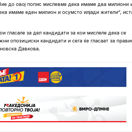
Ние до овој попис мислевме дека имаме два милиони 
дека имаме еден милион и осумсто илјади жители“, ист
и гласале за дел кандидати за кои мислеле дека се
ажни опозициски кандидати и сега ќе гласаат за прави
ановска Давкова.