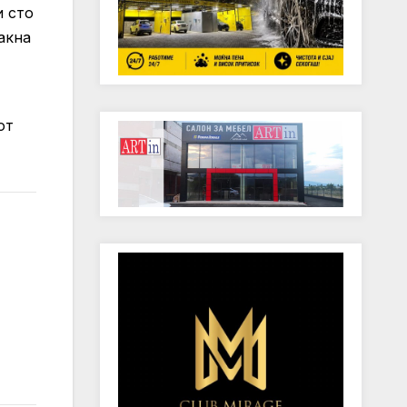
и сто
акна
от