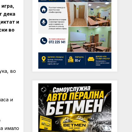
 игра,
т дека
диктат и
ски во
ука, во
аса и
е
ја имало