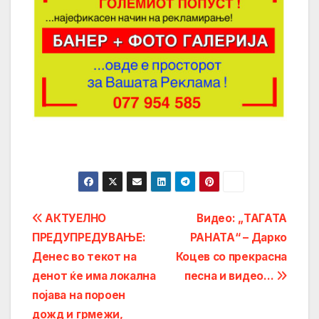
Post
АКТУЕЛНО
Видео: „ТАГАТА
ПРЕДУПРЕДУВАЊЕ:
РАНАТА“ – Дарко
navigation
Денес во текот на
Коцев со прекрасна
денот ќе има локална
песна и видео…
појава на пороен
дожд и грмежи,