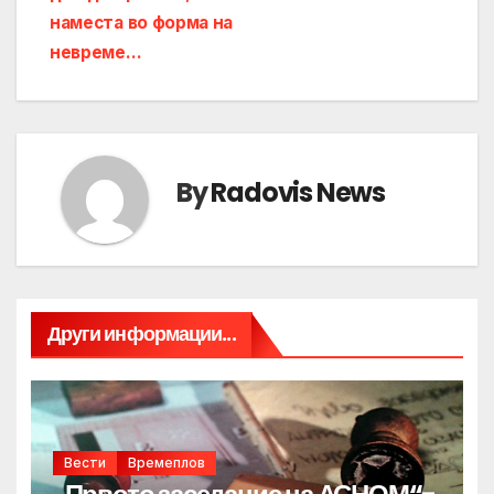
наместа во форма на
невреме…
By
Radovis News
Други информации...
Вести
Времеплов