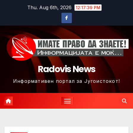
Skip
Thu. Aug 6th, 2026
12:17:42 PM
to
content
Radovis News
Информативен портал за Југоистокот!