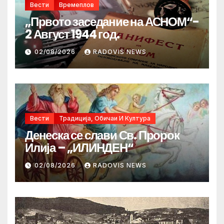
Вести
Времеплов
„Првото заседание на АСНОМ“-
2 Август 1944 год.
02/08/2026
RADOVIS NEWS
Вести
Традиција, Обичаи И Култура
Денеска се слави Св. Пророк
Илија – „ИЛИНДЕН“
02/08/2026
RADOVIS NEWS