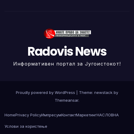
Radovis News
Информативен портал за Југоистокот!
Proudly powered by WordPress
|
Theme: newstack by
Themeansar
.
Home
Privacy Policy
Импресум
Контакт
Маркетинг
НАСЛОВНА
Услови за користење