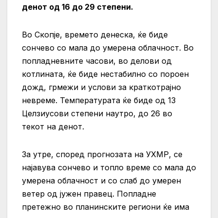
денот од 16 до 29 степени.
Во Скопје, времето денеска, ќе биде
сончево со мала до умерена облачност. Во
попладневните часови, во делови од
котлината, ќе биде нестабилно со пороен
дожд, грмежи и услови за краткотрајно
невреме. Температурата ќе биде од 13
Целзиусови степени наутро, до 26 во
текот на денот.
За утре, според прогнозата на УХМР, се
најавува сончево и топло време со мала до
умерена облачност и со слаб до умерен
ветер од јужен правец. Попладне
претежно во планинските региони ќе има