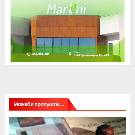
Можеби пропушти....