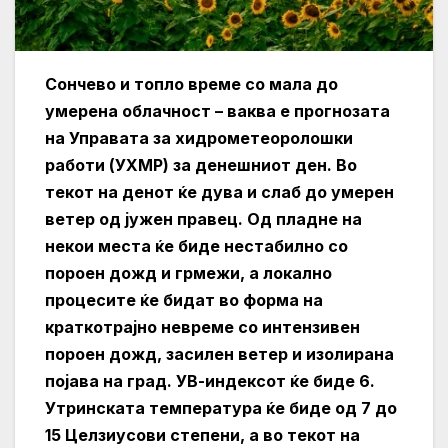
Сончево и топло време со мала до
умерена облачност – ваква е прогнозата
на Управата за хидрометеоролошки
работи (УХМР) за денешниот ден. Во
текот на денот ќе дува и слаб до умерен
ветер од јужен правец. Од пладне на
некои места ќе биде нестабилно со
пороен дожд и грмежи, а локално
процесите ќе бидат во форма на
краткотрајно невреме со интензивен
пороен дожд, засилен ветер и изолирана
појава на град. УВ-индексот ќе биде 6.
Утринската температура ќе биде од 7 до
15 Целзиусови степени, а во текот на