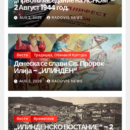
„Првото заседание на АСНОМ“-
2 Август 1944 год.
AUG 2, 2026
RADOVIS NEWS
Вести
Традиција, Обичаи И Култура
Денеска се слави Св. Пророк
Илија – „ИЛИНДЕН“
AUG 2, 2026
RADOVIS NEWS
Вести
Времеплов
„ИЛИНДЕНСКО ВОСТАНИЕ“ – 2