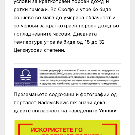
услови за краткотраен пороен дожд и
ретки грмежи. Во Скопје и утре ќе биде
сончево со мала до умерена облачност и
со услови за краткотраен пороен дожд во
попладневните часови. Дневната
темпертура утре ќе биде од 18 до 32
Целзиусови степени.
Преземањето содржини и фотографии од
порталот RadovisNews.mk значи дека
давате согласност на нaведените
Услови