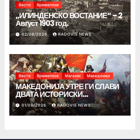
Вести
Времеплов
„ИЛИНДЕНСКО ВОСТАНИЕ“ – 2
Август 1903 год.
02/08/2026
RADOVIS NEWS
Вести
Времеплов
Магазин
Македонија
МАКЕДОНИЈА УТРЕ ГИ СЛАВИ
ДВАТА ИСТОРИСКИ
ИЛИНДЕНА!
01/08/2026
RADOVIS NEWS