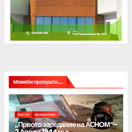
Можеби пропушти....
Вести
Времеплов
„Првото заседание на АСНОМ“-
2 Август 1944 год.