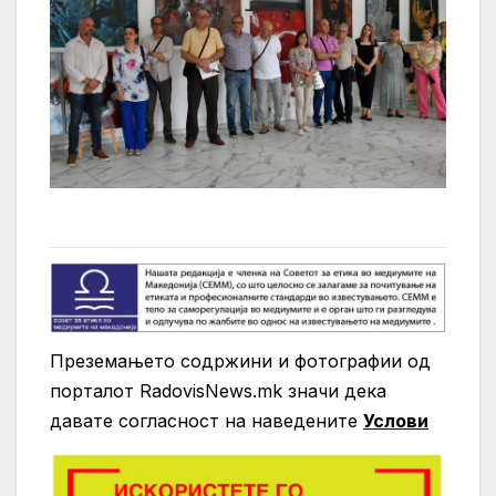
Преземањето содржини и фотографии од
порталот RadovisNews.mk значи дека
давате согласност на нaведените
Услови