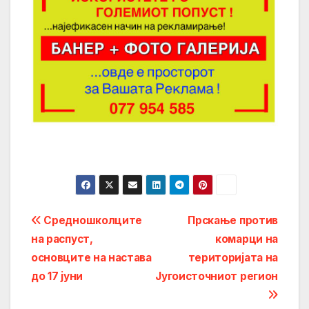
Post
Средношколците
Прскање против
на распуст,
комарци на
navigation
основците на настава
територијата на
до 17 јуни
Југоисточниот регион