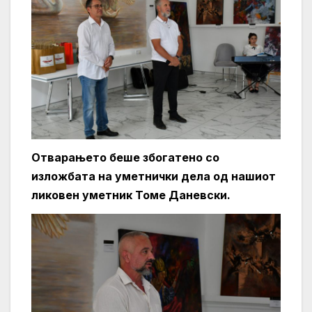
Отварањето беше збогатено со
изложбата на уметнички дела од нашиот
ликовен уметник Томе Даневски.