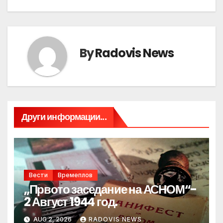
By
Radovis News
Други информации...
Вести
Времеплов
„Првото заседание на АСНОМ“-
2 Август 1944 год.
AUG 2, 2026
RADOVIS NEWS