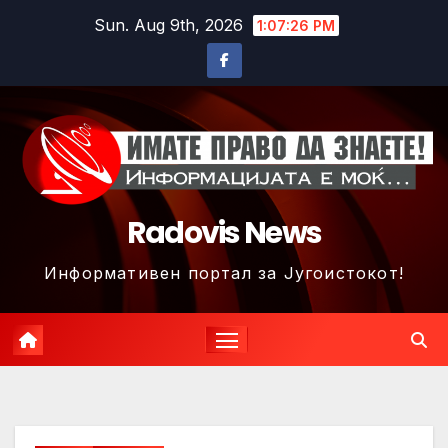
Skip
Sun. Aug 9th, 2026
1:07:28 PM
to
content
Radovis News
Информативен портал за Југоистокот!