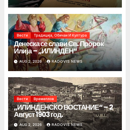
Вести
Традиција, Обичаи И Култура
Денеска се слави Св. Пророк
Илија – „ИЛИНДЕН“
AUG 2, 2026
RADOVIS NEWS
Вести
Времеплов
„ИЛИНДЕНСКО ВОСТАНИЕ“ – 2
Август 1903 год.
AUG 2, 2026
RADOVIS NEWS