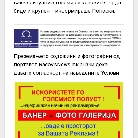
ваква ситуација големи се условите тој да
биде и крупен – информираше Попоски.
Преземањето содржини и фотографии од
порталот RadovisNews.mk значи дека
давате согласност на нaведените
Услови