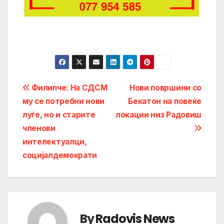
Post
Филипче: На СДСМ
Нови површини со
му се потребни нови
Бекатон на повеќе
navigation
луѓе, но и старите
локации низ Радовиш
членови
интелектуалци,
социјалдемократи
By
Radovis News