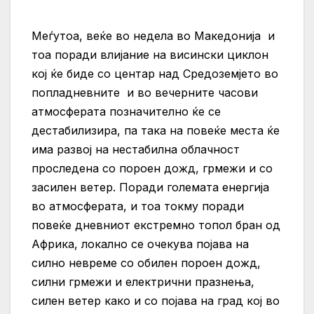
Меѓутоа, веќе во недела во Македонија и
тоа поради влијание на висински циклон
кој ќе биде со центар над Средоземјето во
попладневните и во вечерните часови
атмосферата позначително ќе се
дестабилизира, па така на повеќе места ќе
има развој на нестабилна облачност
проследена со пороен дожд, грмежи и со
засилен ветер. Поради големата енергија
во атмосферата, и тоа токму поради
повеќе дневниот екстремно топол бран од
Африка, локално се очекува појава на
силно невреме со обилен пороен дожд,
силни грмежи и електрични празнења,
силен ветер како и со појава на град кој во