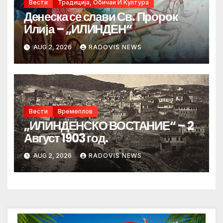
Вести
Традиција, Обичаи И Култура
Денеска се слави Св. Пророк
Илија – „ИЛИНДЕН“
AUG 2, 2026
RADOVIS NEWS
Вести
Времеплов
„ИЛИНДЕНСКО ВОСТАНИЕ“ – 2
Август 1903 год.
AUG 2, 2026
RADOVIS NEWS