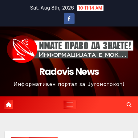
Skip
Sat. Aug 8th, 2026
10:11:17 AM
to
content
Radovis News
Информативен портал за Југоистокот!