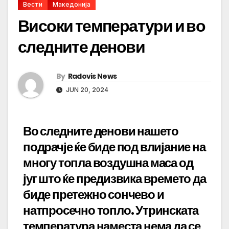
Вести
Македонија
Високи температури и во
следните денови
By
Radovis News
JUN 20, 2024
Во следните денови нашето
подрачје ќе биде под влијание на
многу топла воздушна маса од
југ што ќе предизвика времето да
биде претежно сончево и
натпросечно топло. Утринската
температура наместа нема да се