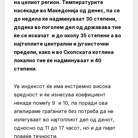
на целиот регион. Температурите
насекаде во Македонија од денес, па се
до недела ќе надминуваат 30 степени,
додека во поголем дел од државава тие
ќе се искачат и до околу 35 степени а во
најтоплите централни и југоисточни
предели, како и во Скопската котлина
локално тие ќе надминуваат и 40
степени.
Ув индексот ќе има екстремно висока
вредност и ќе изнесува коефициент
некаде помеѓу 9 и 10, па поради ова
апелираме граѓаните без потреба да не
излегуваат во најтоплиот дел од денот,
односно од 11 до 17 часот, но и да пијат
повеќе течности.