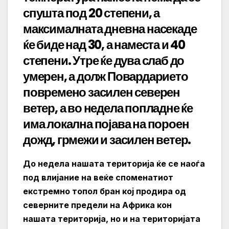
спушта под 20 степени, а
максималната дневна насекаде
ќе биде над 30, а наместа и 40
степени. Утре ќе дува слаб до
умерен, а долж Повардарието
повремено засилен северен
ветер, а во недела попладне ќе
има локална појава на пороен
дожд, грмежи и засилен ветер.
До недела нашата територија ќе се наоѓа
под влијание на веќе споменатиот
екстремно топол бран кој продира од
северните предели на Африка кон
нашата територија, но и на територијата