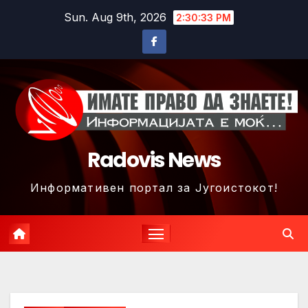
Skip
Sun. Aug 9th, 2026
2:30:36 PM
to
content
Radovis News
Информативен портал за Југоистокот!