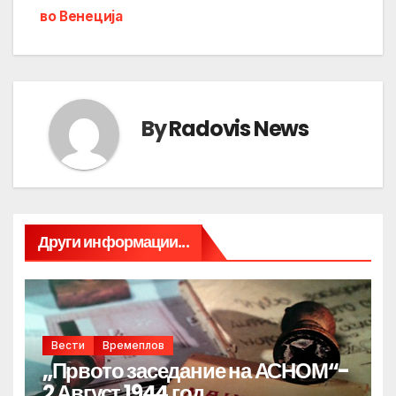
во Венеција
By
Radovis News
Други информации...
Вести
Времеплов
„Првото заседание на АСНОМ“-
2 Август 1944 год.