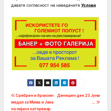
давате согласност на нaведените
Услови
Post
Сребрен и бронзен
Денешен ден 23 Јуни
медал за Мима и Јана
…
navigation
на пијано натпревар