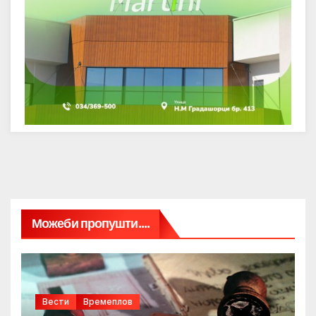
Можеби пропушти....
Вести
Времеплов