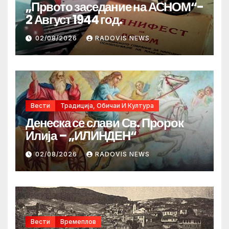
„Првото заседание на АСНОМ“-
2 Август 1944 год.
02/08/2026
RADOVIS NEWS
Вести
Традиција, Обичаи И Култура
Денеска се слави Св. Пророк
Илија – „ИЛИНДЕН“
02/08/2026
RADOVIS NEWS
Вести
Времеплов