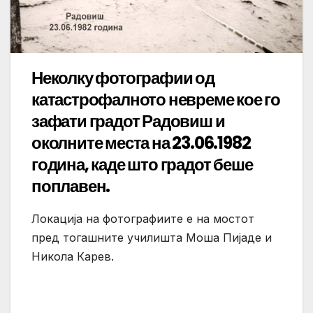
Неколку фотографии од
катастрофалното невреме кое го
зафати градот Радовиш и
околните места на 23.06.1982
година, каде што градот беше
поплавен.
Локација на фотографиите е на мостот
пред тогашните училишта Моша Пијаде и
Никола Карев.