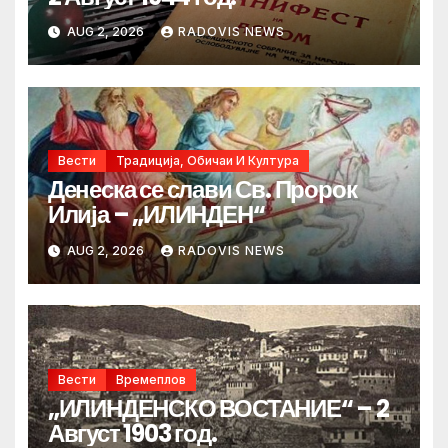
AUG 2, 2026
RADOVIS NEWS
Вести
Традиција, Обичаи И Култура
Денеска се слави Св. Пророк
Илија – „ИЛИНДЕН“
AUG 2, 2026
RADOVIS NEWS
Вести
Времеплов
„ИЛИНДЕНСКО ВОСТАНИЕ“ – 2
Август 1903 год.