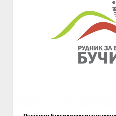
Рудникот Бучим распиша оглас з