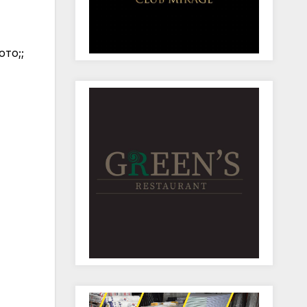
ото;;