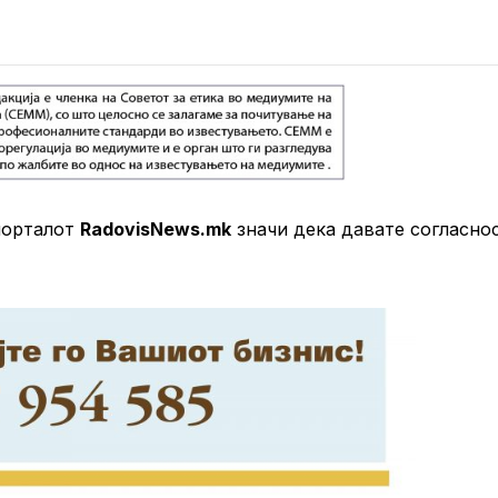
порталот
RadovisNews.mk
значи дека давате согласно