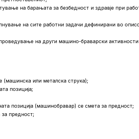
тување на барањата за безбедност и здравје при рабо
лнување на сите работни задачи дефинирани во описо
проведување на други машино-браварски активности
 (машинска или металска струка);
та позиција;
та позиција (машинобравар) се смета за предност;
 за предност;