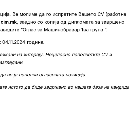
ција, Ве молиме да го испратите Вашето CV (работна
ucim
.mk
, заедно со копија од дипломата за завршено
аведете “Оглас за Машинобравар 1ва група “.
: 04.11.2024 година.
викани на интервју. Нецелосно пополнетите CV и
азгледани.
а не ја пополни огласената позиција.
ате истото да биде задржано во нашата база на кандид