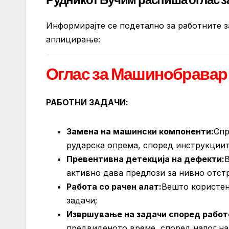
Информирајте се подетално за работните з
аплицирање:
Оглас за Машинобравар
РАБОТНИ ЗАДАЧИ:
Замена на машински компоненти:
Спр
рударска опрема, според инструкциит
Превентивна детекција на дефекти:
В
активно дава предлози за нивно отст
Работа со рачен алат:
Вешто користењ
задачи;
Извршување на задачи според работ
предвиденото време, според налог на