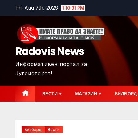
Skip
Fri. Aug 7th, 2026
1:10:33 PM
to
content
Radovis News
Информативен портал за
Југоистокот!
ВЕСТИ
МАГАЗИН
БИЛБОРД
Билборд
Вести