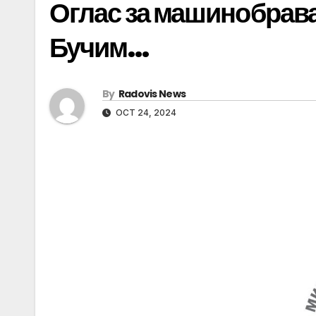
Оглас за машинобрав
Бучим…
By
Radovis News
OCT 24, 2024