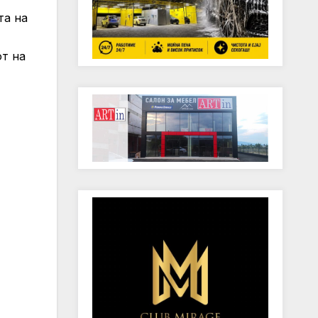
та на
т на