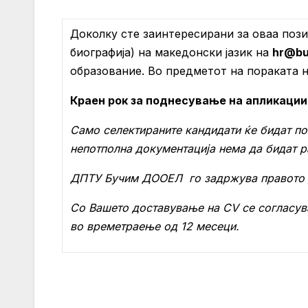
Доколку сте заинтересирани за оваа пози
биографија) на македонски јазик на
hr@
b
образование. Во предметот на пораката н
Краен рок за поднесување на апликации
Само селектираните кандидати ќе бидат по
непотполна документација нема да бидат р
ДПТУ Бучим ДООЕЛ
го задржува правото д
Со Вашето доставување на
CV
се согласув
во времетраење од 12 месеци.