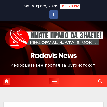
Skip
Sat. Aug 8th, 2026
3:13:31 PM
to
content
Radovis News
Информативен портал за Југоистокот!