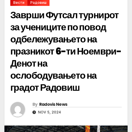
Вести
Радовиш
Заврши Футсал турнирот
за учениците по повод
одбележувањето на
празникот 6-ти Ноември-
Денот на
ослободувањето на
градот Радовиш
By
Radovis News
NOV 5, 2024