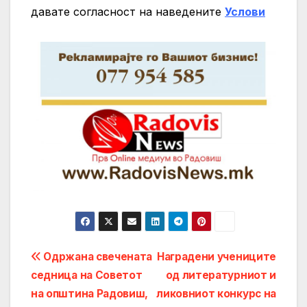
давате согласност на нaведените
Услови
Post
Одржана свечената
Наградени учениците
седница на Советот
од литературниот и
navigation
на општина Радовиш,
ликовниот конкурс на