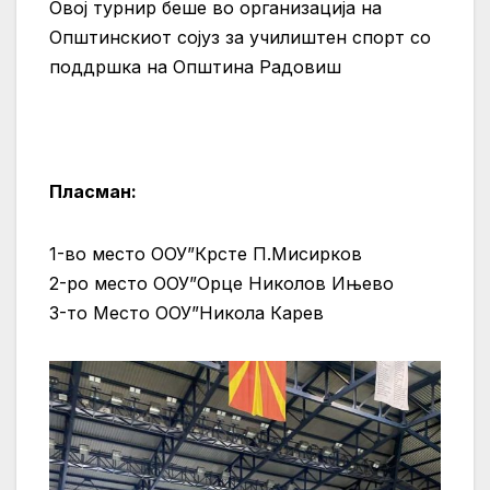
Овој турнир беше во организација на
Општинскиот сојуз за училиштен спорт со
поддршка на Општина Радовиш
Пласман:
1-во место ООУ”Крсте П.Мисирков
2-ро место ООУ”Орце Николов Ињево
3-то Место ООУ”Никола Карев