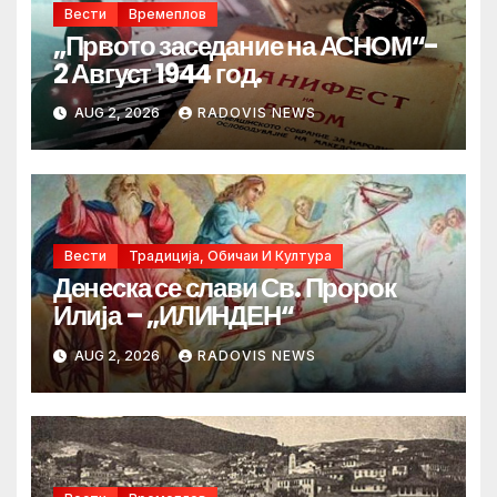
Вести
Времеплов
„Првото заседание на АСНОМ“-
2 Август 1944 год.
AUG 2, 2026
RADOVIS NEWS
Вести
Традиција, Обичаи И Култура
Денеска се слави Св. Пророк
Илија – „ИЛИНДЕН“
AUG 2, 2026
RADOVIS NEWS