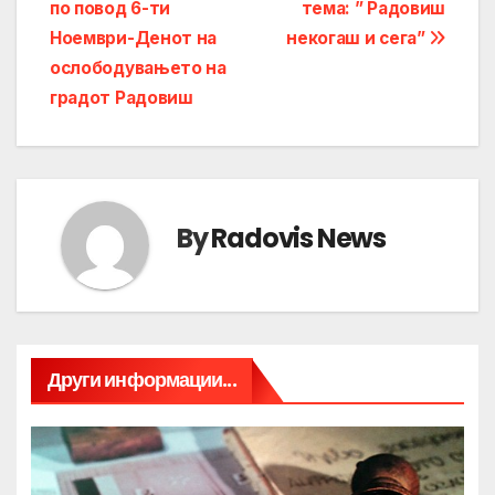
по повод 6-ти
тема: ” Радовиш
Ноември-Денот на
некогаш и сега”
ослободувањето на
градот Радовиш
By
Radovis News
Други информации...