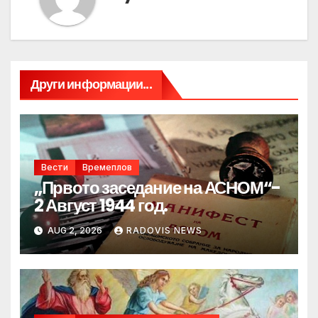
Други информации...
Вести
Времеплов
„Првото заседание на АСНОМ“-
2 Август 1944 год.
AUG 2, 2026
RADOVIS NEWS