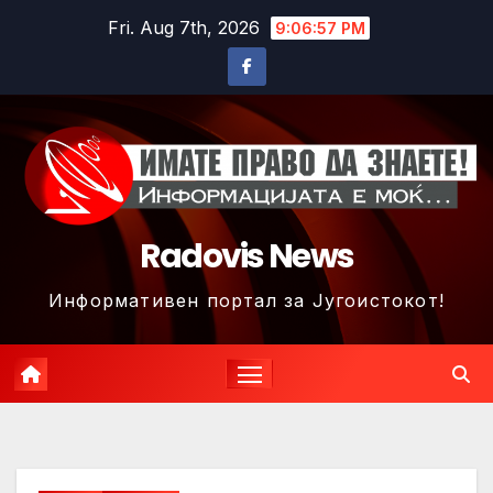
Skip
Fri. Aug 7th, 2026
9:07:00 PM
to
content
Radovis News
Информативен портал за Југоистокот!