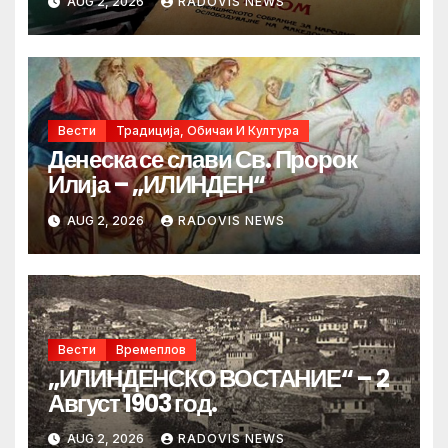
AUG 2, 2026
RADOVIS NEWS
Вести
Традиција, Обичаи И Култура
Денеска се слави Св. Пророк
Илија – „ИЛИНДЕН“
AUG 2, 2026
RADOVIS NEWS
Вести
Времеплов
„ИЛИНДЕНСКО ВОСТАНИЕ“ – 2
Август 1903 год.
AUG 2, 2026
RADOVIS NEWS