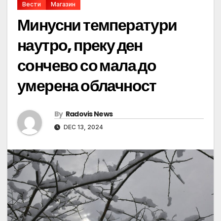
Вести
Магазин
Минусни температури
наутро, преку ден
сончево со мала до
умерена облачност
By
Radovis News
DEC 13, 2024