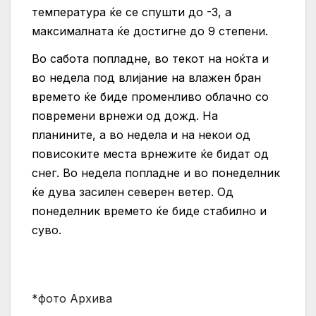
температура ќе се спушти до -3, а
максималната ќе достигне до 9 степени.
Во сабота попладне, во текот на ноќта и
во недела под влијание на влажен бран
времето ќе биде променливо облачно со
повремени врнежи од дожд. На
планините, а во недела и на некои од
повисоките места врнежите ќе бидат од
снег. Во недела попладне и во понеделник
ќе дува засилен северен ветер. Од
понеделник времето ќе биде стабилно и
суво.
*фото Архива