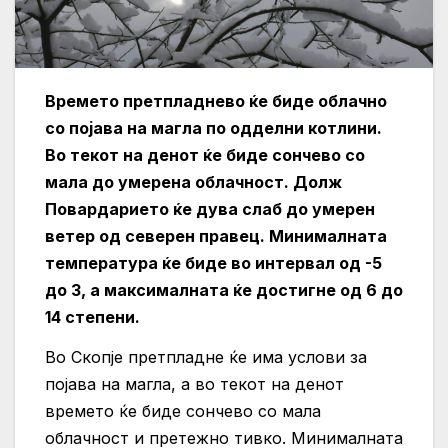
Времето претпладнево ќе биде облачно
со појава на магла по одделни котлини.
Во текот на денот ќе биде сончево со
мала до умерена облачност. Долж
Повардарието ќе дува слаб до умерен
ветер од северен правец. Минималната
температура ќе биде во интервал од -5
до 3, а максималната ќе достигне од 6 до
14 степени.
Во Скопје претпладне ќе има услови за
појава на магла, а во текот на денот
времето ќе биде сончево со мала
облачност и претежно тивко. Минималната