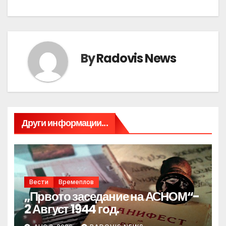
By
Radovis News
Други информации...
Вести
Времеплов
„Првото заседание на АСНОМ“-
2 Август 1944 год.