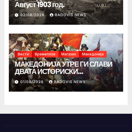
Август 1903 год.
02/08/2026
RADOVIS NEWS
Вести
Времеплов
Магазин
Македонија
МАКЕДОНИЈА УТРЕ ГИ СЛАВИ
ДВАТА ИСТОРИСКИ
ИЛИНДЕНА!
01/08/2026
RADOVIS NEWS