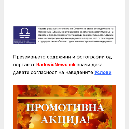
Преземањето содржини и фотографии од
порталот
RadovisNews.mk
значи дека
давате согласност на нaведените
Услови