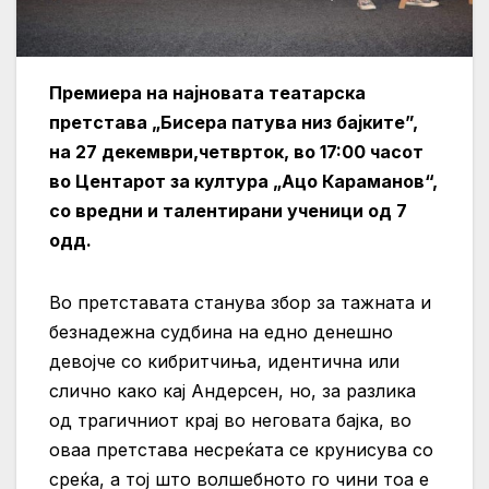
Премиера на најновата театарска
претстава „Бисера патува низ бајките”,
на 27 декември,четврток, во 17:00 часот
во Центарот за култура „Ацо Караманов“,
со вредни и талентирани ученици од 7
одд.
Во претставата станува збор за тажната и
безнадежна судбина на едно денешно
девојче со кибритчиња, идентична или
слично како кај Андерсен, но, за разлика
од трагичниот крај во неговата бајка, во
оваа претстава несреќата се крунисува со
среќа, а тој што волшебното го чини тоа е