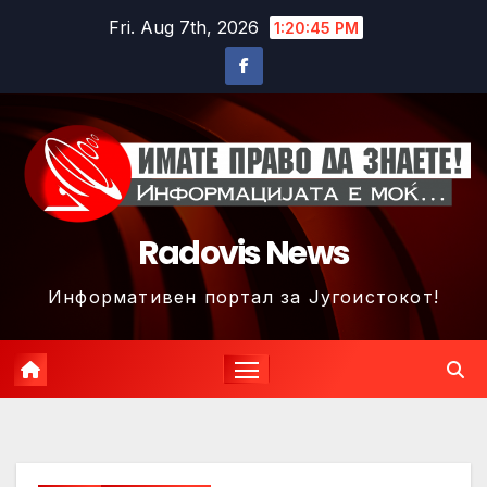
Skip
Fri. Aug 7th, 2026
1:20:48 PM
to
content
Radovis News
Информативен портал за Југоистокот!