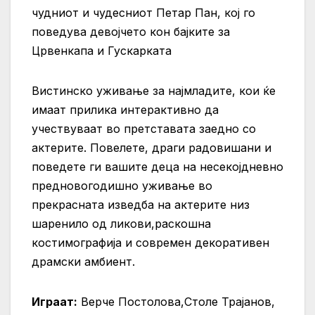
чудниот и чудесниот Петар Пан, кој го
поведува девојчето кон бајките за
Црвенкапа и Гускарката
Вистинско уживање за најмладите, кои ќе
имаат прилика интерактивно да
учествуваат во претставата заедно со
актерите. Повелете, драги радовишани и
поведете ги вашите деца на несекојдневно
предновогодишно уживање во
прекрасната изведба на актерите низ
шаренило од ликови,раскошна
костимографија и современ декоративен
драмски амбиент.
Играат:
Верче Постолова,Столе Трајанов,