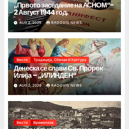
„Првото заседание на АСНОМ“-
2 Август 1944 год.
AUG 2, 2026
RADOVIS NEWS
Вести
Традиција, Обичаи И Култура
Денеска се слави Св. Пророк
Илија – „ИЛИНДЕН“
AUG 2, 2026
RADOVIS NEWS
Вести
Времеплов