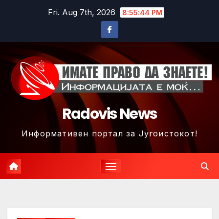
Skip
Fri. Aug 7th, 2026
8:55:47 PM
to
content
Radovis News
Информативен портал за Југоистокот!