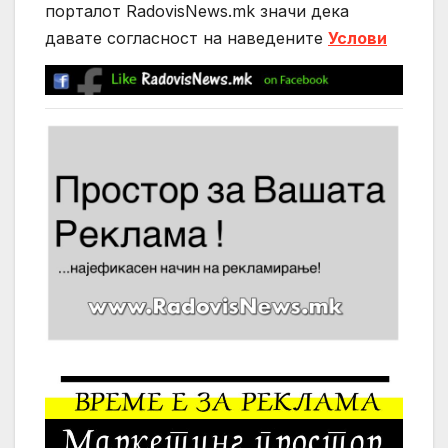
порталот RadovisNews.mk значи дека
давате согласност на нaведените
Услови