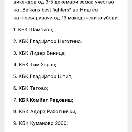
викендов од 3-5 декември земаа учество
на „Balkans best fighters“ во Ниш со
натпреварувачи од 13 македонски клубови.
1. КБК Шампион;
2. КБК Гладијатор Неготино;
3. КБК Лидер Виница;
4. КБК Тим Зоран;
5. КБК Гладијатор Штип;
6. КБК Тетово;
7
. КБК Комбат Радовиш;
8. КБК Адора Работнички;
9. КБК Куманово 2000;