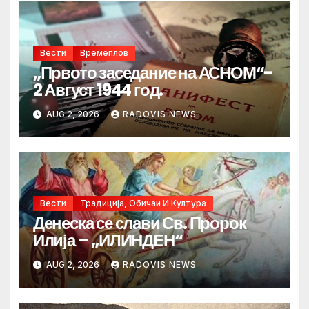
Вести
Времеплов
„Првото заседание на АСНОМ“-
2 Август 1944 год.
AUG 2, 2026
RADOVIS NEWS
Вести
Традиција, Обичаи И Култура
Денеска се слави Св. Пророк
Илија – „ИЛИНДЕН“
AUG 2, 2026
RADOVIS NEWS