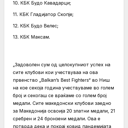
10. КБК Будо Кавадарци;
11. КБК Гладијатор Скопје;
12. КБК Будо Велес;
13. КБК Максам.
„Задоволен сум од целокупниот успех на
сите клубови кои учествуваа на ова
првенство „Balkan’s Best Fighters“ во Ниш
на кое секоја година учествуваме во голем
број и секогаш се враќаме со голем број
медали. Сите македонски клубови заедно
за Македонија освоија 20 златни медали, 21
сребрен и 24 бронзени медали. Ова е
потврда дека и покрај ковид пандемијата