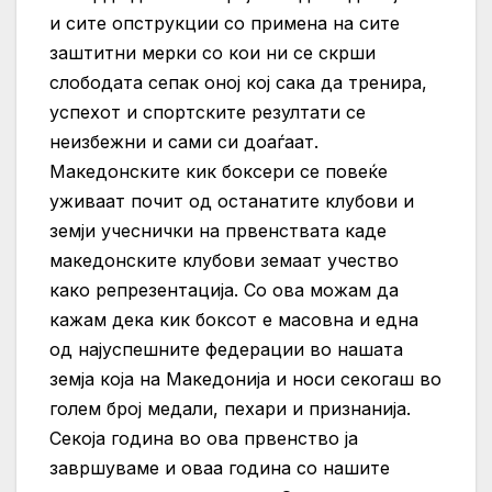
и сите опструкции со примена на сите
заштитни мерки со кои ни се скрши
слободата сепак оној кој сака да тренира,
успехот и спортските резултати се
неизбежни и сами си доаѓаат.
Македонските кик боксери се повеќе
уживаат почит од останатите клубови и
земји учеснички на првенствата каде
македонските клубови земаат учество
како репрезентација. Со ова можам да
кажам дека кик боксот е масовна и една
од најуспешните федерации во нашата
земја која на Македонија и носи секогаш во
голем број медали, пехари и признанија.
Секоја година во ова првенство ја
завршуваме и оваа година со нашите