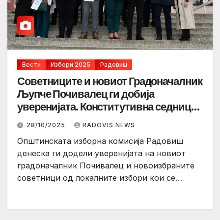
Вести
Избори 2025
Радовиш
Советниците и новиот Градоначалник
Љупче Почивалец ги добија
уверенијата. Конститутивна седница
се најавува за наредните денови…
28/10/2025
RADOVIS NEWS
Општинската изборна комисија Радовиш
денеска ги додели уверенијата на новиот
градоначалник Почивалец и новоизбраните
советници од локалните избори кои се…