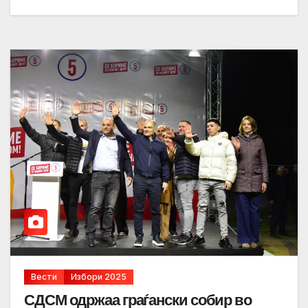
Вести
Избори 2025
СДСМ одржаа граѓански собир во