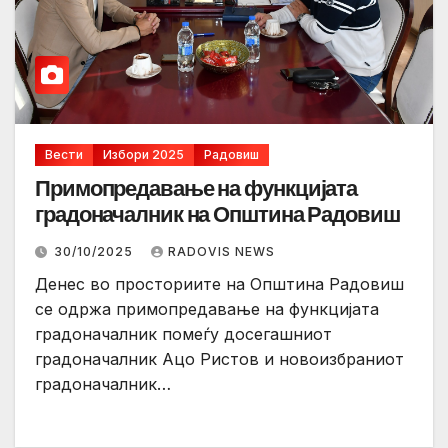
Вести
Избори 2025
Радовиш
Примопредавање на функцијата
градоначалник на Општина Радовиш
30/10/2025
RADOVIS NEWS
Денес во просториите на Општина Радовиш
се одржа примопредавање на функцијата
градоначалник помеѓу досегашниот
градоначалник Ацо Ристов и новоизбраниот
градоначалник…