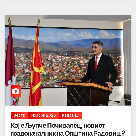
Вести
Избори 2025
Радовиш
Кој е Љупче Почивалец, новиот
градоначалник на Општина Радовиш?