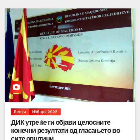
Вести
Избори 2025
ДИК утре ќе ги објави целосните
конечни резултати од гласањето во
сите општини