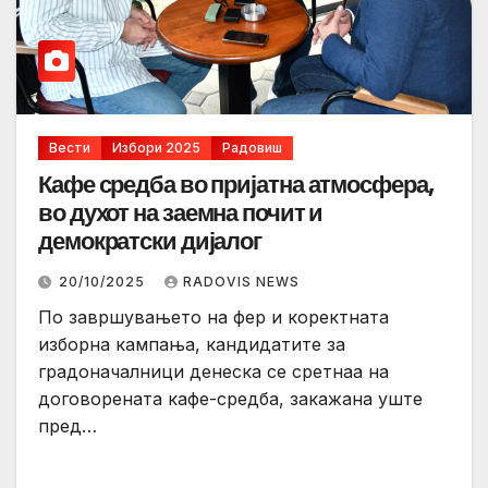
Вести
Избори 2025
Радовиш
Кафе средба во пријатна атмосфера,
во духот на заемна почит и
демократски дијалог
20/10/2025
RADOVIS NEWS
По завршувањето на фер и коректната
изборна кампања, кандидатите за
градоначалници денеска се сретнаа на
договорената кафе-средба, закажана уште
пред…