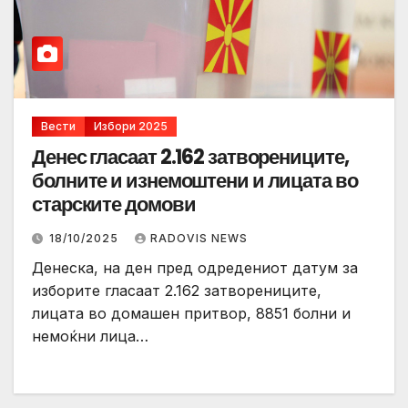
Вести
Избори 2025
Денес гласаат 2.162 затворениците,
болните и изнемоштени и лицата во
старските домови
18/10/2025
RADOVIS NEWS
Денеска, на ден пред одредениот датум за
изборите гласаат 2.162 затворениците,
лицата во домашен притвор, 8851 болни и
немоќни лица…