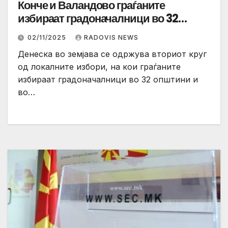
Конче и Валандово граѓаните
избираат градоначалници во 32
општини и град скопје
02/11/2025
RADOVIS NEWS
Денеска во земјава се одржува вториот круг
од локалните избори, на кои граѓаните
избираат градоначалници во 32 општини и
во…