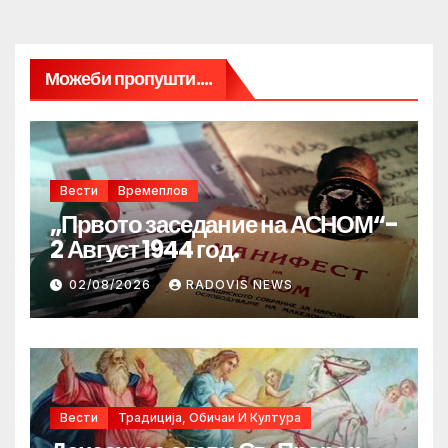
Можеби пропушти....
Вести
Времеплов
„Првото заседание на АСНОМ“-
2 Август 1944 год.
02/08/2026
RADOVIS NEWS
Вести
Традиција, Обичаи И Култура