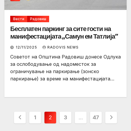
Вести
Радовиш
Бесплатен паркинг за сите гости на
манифестацијата ,,Самун ем Татлија”
12/11/2025
RADOVIS NEWS
Советот на Општина Радовиш донесе Одлука
за ослободување од надоместок за
ограничување на паркирање (зонско
паркирање) за време на манифестацијата…
Posts
1
2
3
…
47
pagination