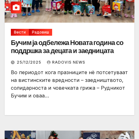
Вести
Радовиш
Бучим ја одбележа Новата година со
поддршка за децата и заедницата
25/12/2025
RADOVIS NEWS
Во периодот кога празниците нè потсетуваат
на вистинските вредности – заедништвото,
солидарноста и човечката грижа – Рудникот
Бучим и оваа…