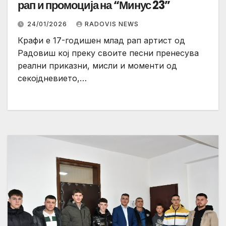
рап и промоција на “Минус 23”
24/01/2026
RADOVIS NEWS
Крафи е 17-годишен млад рап артист од
Радовиш кој преку своите песни пренесува
реални приказни, мисли и моменти од
секојдневието,…