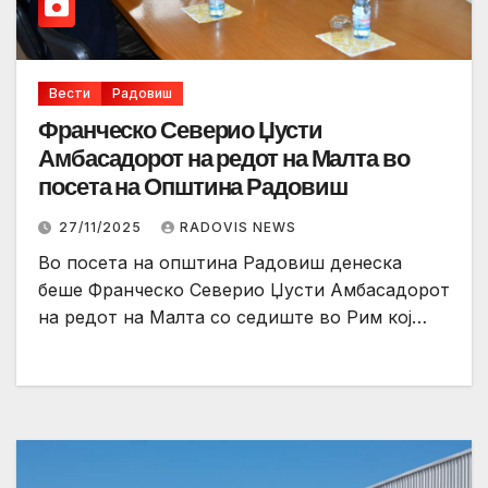
Вести
Радовиш
Франческо Северио Џусти
Амбасадорот на редот на Малта во
посета на Општина Радовиш
27/11/2025
RADOVIS NEWS
Во посета на општина Радовиш денеска
беше Франческо Северио Џусти Амбасадорот
на редот на Малта со седиште во Рим кој…