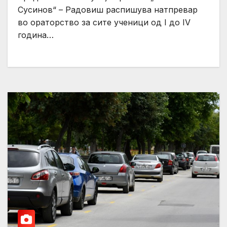
Сусинов“ – Радовиш распишува натпревар
во ораторство за сите ученици од I до IV
година…