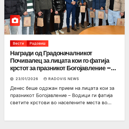
Вести
Радовиш
Награди од Градоначалникот
Почивалец за лицата кои го фатија
крстот за празникот Богојавление –
Водици
23/01/2026
RADOVIS NEWS
Денес беше одржан прием на лицата кои за
празникот Богојавление – Водици ги фатија
светите крстови во населените места во…