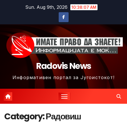
Skip
Sun. Aug 9th, 2026
10:38:08 AM
to
content
Radovis News
Информативен портал за Југоистокот!
Category:
Радовиш