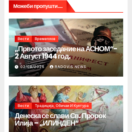
Можеби пропушти....
Вести
Времеплов
„Првото заседание на АСНОМ“-
2 Август 1944 год.
02/08/2026
RADOVIS NEWS
Вести
Традиција, Обичаи И Култура
Денеска се слави Св. Пророк
Илија – „ИЛИНДЕН“