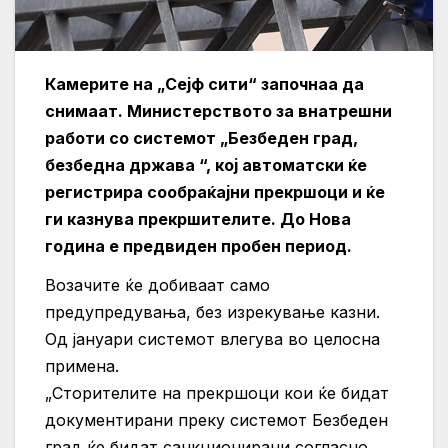
Камерите на „Сејф сити“ започнаа да
снимаат. Министерството за внатрешни
работи со системот „Безбеден град,
безбедна држава “, кој автоматски ќе
регистрира сообраќајни прекршоци и ќе
ги казнува прекршителите. До Нова
година е предвиден пробен период.
Возачите ќе добиваат само
предупредувања, без изрекување казни.
Од јануари системот влегува во целосна
примена.
„Сторителите на прекршоци кои ќе бидат
документирани преку системот Безбеден
град ќе бидат санкционирани согласно