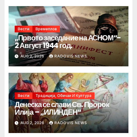
Вести
Времеплов
„Првото заседание на АСНОМ“-
2 Август 1944 год.
AUG 2, 2026
RADOVIS NEWS
Вести
Традиција, Обичаи И Култура
Денеска се слави Св. Пророк
Илија – „ИЛИНДЕН“
AUG 2, 2026
RADOVIS NEWS