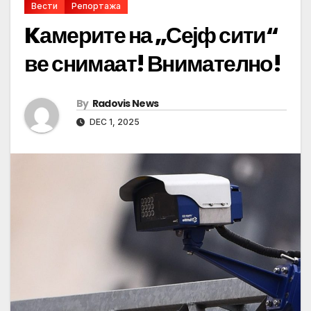
Вести
Репортажа
Kамерите на „Сејф сити“
ве снимаат! Внимателно!
By
Radovis News
DEC 1, 2025