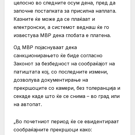
целосно во следните осум дена, пред да
започне постапката за присилна наплата.
Казните ќе може да се плаќаат и
електронски, а системот веднаш ќе го
известува МВР дека глобата е платена.
Од МВР појаснуваат дека
санкционирањето ќе биде согласно
Законот за безбедност на сообраќајот на
патиштата кој, со последните измени,
дозволува документирање на
прекршоците со камери, без толеранција и
секаде каде што ќе се снима – во град или
на автопат.
„Во почетниот период ќе се евидентираат
сообраќајните прекршоци како: