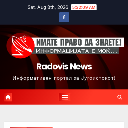
Skip
Sat. Aug 8th, 2026
5:32:12 AM
to
content
Radovis News
Информативен портал за Југоистокот!