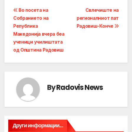
Post
Во посета на
Свлечиште на
Собранието на
регионалниот пат
navigation
Република
Радовиш-Конче
Македонија вчера беа
ученици училиштата
од Општина Радовиш
By
Radovis News
Други информации...