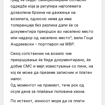
одредба која ја регулира најголемата
дозволена брзина на движење на
возилата, односно нема да има
толеранција без разлика дали ќе се
документира прекршок во населено место
или надвор од населено место“, вели Гоце
Андреевски – портпарол на МВР.
Секој сопственик на возило чие
прекршување ќе биде документирано, ќе
добие СМС и мејл известување со линк, на
кој ќе може да преземе записник и платен
налог.
Од моментот на приемот, тече рок од
осум дена за плаќање половина казна.
По истекот, износот мора да се плати