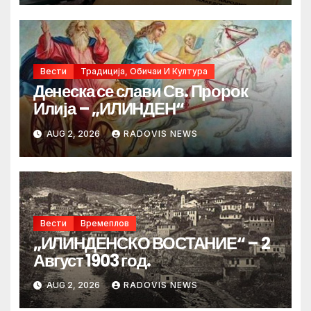
Вести
Традиција, Обичаи И Култура
Денеска се слави Св. Пророк
Илија – „ИЛИНДЕН“
AUG 2, 2026
RADOVIS NEWS
Вести
Времеплов
„ИЛИНДЕНСКО ВОСТАНИЕ“ – 2
Август 1903 год.
AUG 2, 2026
RADOVIS NEWS