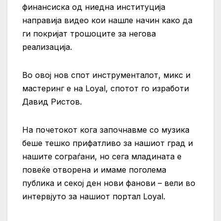
финансиска од ниедна институција
направија видео кои нашле начин како да
ги покријат трошоците за негова
реализација.
Во овој нов спот инструменталот, микс и
мастеринг е на Loyal, спотот го изработи
Давид Ристов.
На почетокот кога започнавме со музика
беше тешко прифатливо за нашиот град и
нашите сограѓани, но сега младината е
повеќе отворена и имаме поголема
публика и секој ден нови фанови – вели во
интервјуто за нашиот портал Loyal.