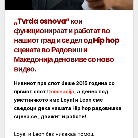
„Tvrda osnova“ кои
функционираат и работат во
нашиот град и се дел од Hip hop
сцената во Радовиш и
Македонија деновиве со ново
видео.
Нивниот прв спот беше 2015 година со
првиот спот
Dominacija
, а денес под
уметничкото име Loyal и Leon сме
сведоци дека нашата Hip hop радовишка
сцена се „движи“ и работи!
Loyal и Leon без никаква помош