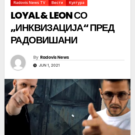
Radovis News TV
Вести
Култура
LOYAL & LEON СО
„ИНКВИЗАЦИЈА“ ПРЕД
РАДОВИШАНИ
By
Radovis News
JUN 1, 2021