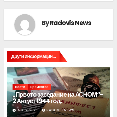
By
Radovis News
Други информации...
Вести
Времеплов
„Првото заседание на АСНОМ“-
2 Август 1944 год.
AUG 2, 2026
RADOVIS NEWS