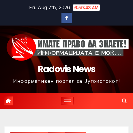
Skip
Fri. Aug 7th, 2026
6:59:46 AM
to
content
Radovis News
Информативен портал за Југоистокот!