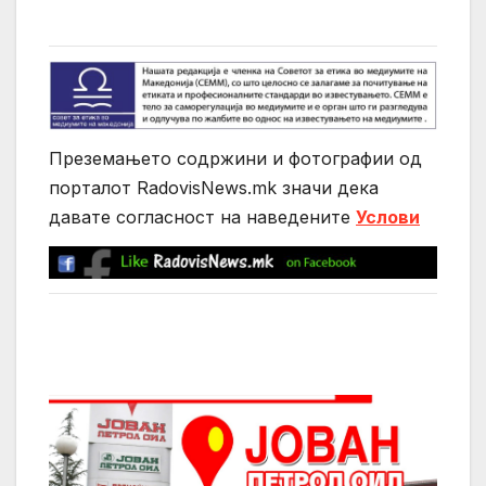
Преземањето содржини и фотографии од
порталот RadovisNews.mk значи дека
давате согласност на нaведените
Услови