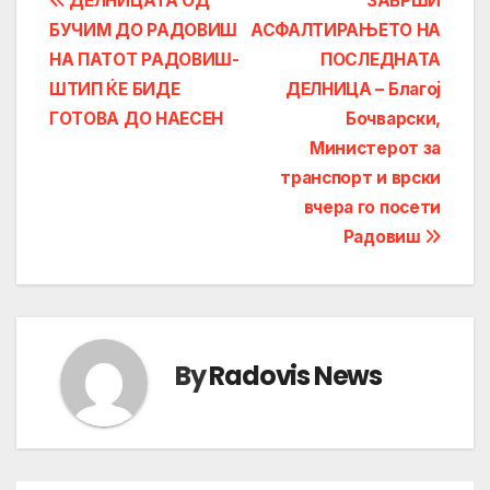
Post
ДЕЛНИЦАТА ОД
ЗАВРШИ
БУЧИМ ДО РАДОВИШ
АСФАЛТИРАЊЕТО НА
navigation
НА ПАТОТ РАДОВИШ-
ПОСЛЕДНАТА
ШТИП ЌЕ БИДЕ
ДЕЛНИЦА – Благој
ГОТОВА ДО НАЕСЕН
Бочварски,
Министерот за
транспорт и врски
вчера го посети
Радовиш
By
Radovis News