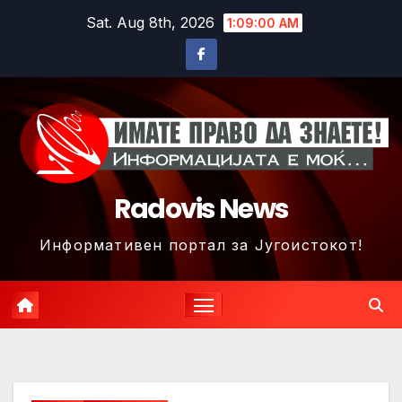
Skip
Sat. Aug 8th, 2026
1:09:02 AM
to
content
Radovis News
Информативен портал за Југоистокот!