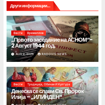
Други информации...
Вести
Времеплов
„Првото заседание на АСНОМ“-
2 Август 1944 год.
AUG 2, 2026
RADOVIS NEWS
Вести
Традиција, Обичаи И Култура
Денеска се слави Св. Пророк
Илија – „ИЛИНДЕН“