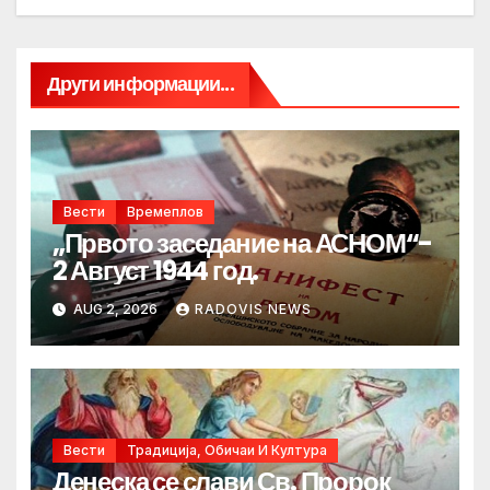
Други информации...
Вести
Времеплов
„Првото заседание на АСНОМ“-
2 Август 1944 год.
AUG 2, 2026
RADOVIS NEWS
Вести
Традиција, Обичаи И Култура
Денеска се слави Св. Пророк