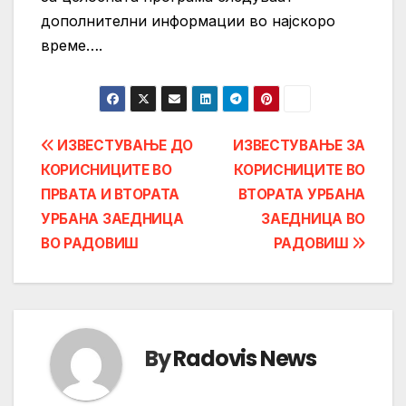
дополнителни информации во најскоро
време….
Post
ИЗВЕСТУВАЊЕ ДО
ИЗВЕСТУВАЊЕ ЗА
КОРИСНИЦИТЕ ВО
КОРИСНИЦИТЕ ВО
navigation
ПРВАТА И ВТОРАТА
ВТОРАТА УРБАНА
УРБАНА ЗАЕДНИЦА
ЗАЕДНИЦА ВО
ВО РАДОВИШ
РАДОВИШ
By
Radovis News