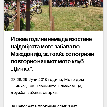
И оваа година нема да изостане
најдобрата мото забава во
Македонија, за тоа ќе се погрижи
повторно нашиот мото клуб
„Џинка“.
27/28/29 Јули 2018 година, Мото дом
„Џинка“, на Планината Плачковица,
дружба, забава, свирка.
За целосната програма следуваат