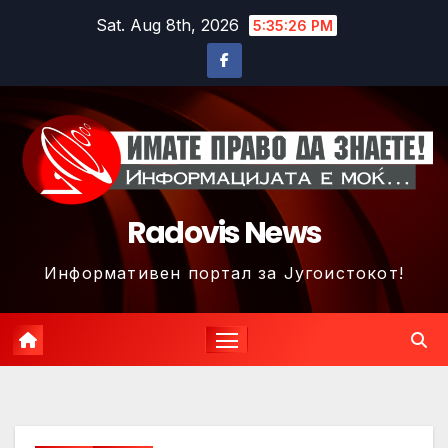
Skip
Sat. Aug 8th, 2026
5:35:28 PM
to
content
Radovis News
Информативен портал за Југоистокот!