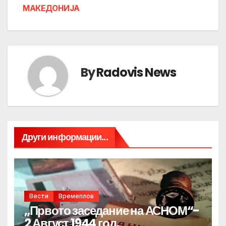
МАКЕДОНИЈА
By
Radovis News
Други информации...
Вести
Времеплов
„Првото заседание на АСНОМ“-
2 Август 1944 год.