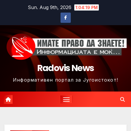
Skip
Sun. Aug 9th, 2026
1:04:22 PM
to
content
Radovis News
Информативен портал за Југоистокот!