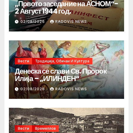
„Првото заседание на АСНОМ“-
2 Август 1944 год.
02/08/2026
RADOVIS NEWS
Вести
Традиција, Обичаи И Култура
Денеска се слави Св. Пророк
Илија – „ИЛИНДЕН“
02/08/2026
RADOVIS NEWS
Вести
Времеплов