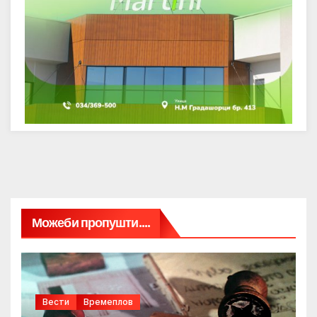
Можеби пропушти....
Вести
Времеплов