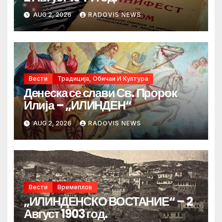
AUG 2, 2026
RADOVIS NEWS
Вести
Традиција, Обичаи И Култура
Денеска се слави Св. Пророк
Илија – „ИЛИНДЕН“
AUG 2, 2026
RADOVIS NEWS
Вести
Времеплов
„ИЛИНДЕНСКО ВОСТАНИЕ“ – 2
Август 1903 год.