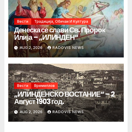
Вести
Традиција, Обичаи И Култура
Денеска се слави Св. Пророк
Илија – „ИЛИНДЕН“
AUG 2, 2026
RADOVIS NEWS
Вести
Времеплов
„ИЛИНДЕНСКО ВОСТАНИЕ“ – 2
Август 1903 год.
AUG 2, 2026
RADOVIS NEWS