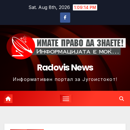
Skip
Sat. Aug 8th, 2026
1:09:17 PM
to
content
Radovis News
Информативен портал за Југоистокот!