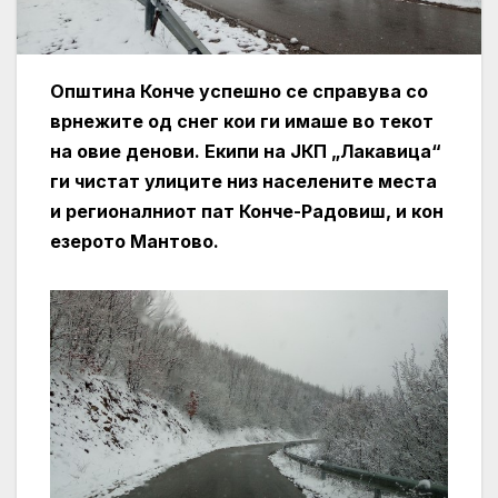
Општина Конче успешно се справува со
врнежите од снег кои ги имаше во текот
на овие денови. Екипи на ЈКП „Лакавица“
ги чистат улиците низ населените места
и регионалниот пат Конче-Радовиш, и кон
езерото Мантово.