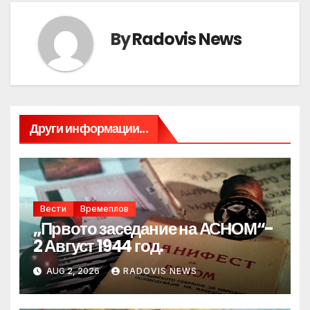
By
Radovis News
Други информации...
Вести
Времеплов
„Првото заседание на АСНОМ“-
2 Август 1944 год.
AUG 2, 2026
RADOVIS NEWS