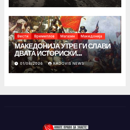
Вести
Времеплов
Магазин
Македонија
МАКЕДОНИЈА УТРЕ ГИ СЛАВИ
ДВАТА ИСТОРИСКИ
ИЛИНДЕНА!
01/08/2026
RADOVIS NEWS