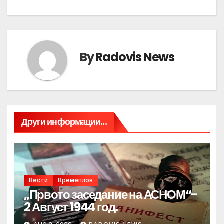
By
Radovis News
Други информации...
Вести
Времеплов
„Првото заседание на АСНОМ“-
2 Август 1944 год.