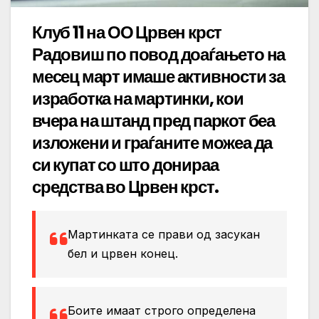
Клуб 11 на ОО Црвен крст
Радовиш по повод доаѓањето на
месец март имаше активности за
изработка на мартинки, кои
вчера на штанд пред паркот беа
изложени и граѓаните можеа да
си купат со што донираа
средства во Црвен крст.
Мартинката се прави од засукан
бел и црвен конец.
Боите имаат строго определена