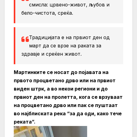
смисла: црвено-живот, љубов и
бело-чистота, среќа.
Традицијата е на првиот ден од
март да се врзе на раката за
здравје и среќен живот.
Мартинките се носат до појавата на
првото процветано дрво или на првиот
виден штрк, а во некои региони и до
првиот ден на пролетта, кога се врзуваат
на процветано дрво или пак се пуштаат
во најблиската река “за да оди, како тече
реката”.