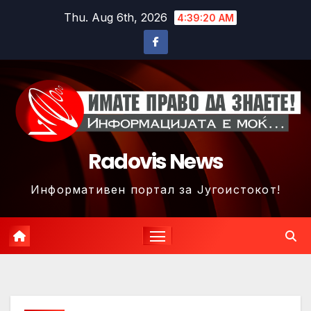
Skip
Thu. Aug 6th, 2026
4:39:23 AM
to
content
Radovis News
Информативен портал за Југоистокот!