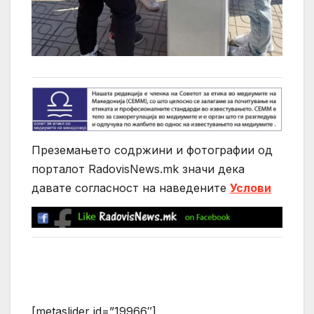
Преземањето содржини и фотографии од
порталот RadovisNews.mk значи дека
давате согласност на нaведените
Услови
[metaslider id=”19966″]