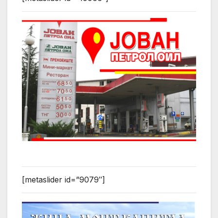
[metaslider id=”9079″]