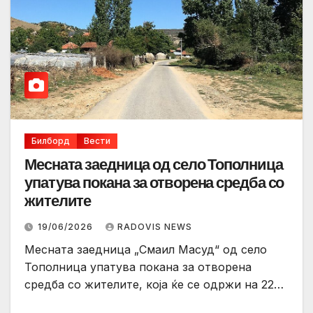
Билборд
Вести
Месната заедница од село Тополница
упатува покана за отворена средба со
жителите
19/06/2026
RADOVIS NEWS
Месната заедница „Смаил Масуд“ од село
Тополница упатува покана за отворена
средба со жителите, која ќе се одржи на 22…