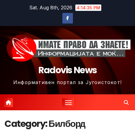
Skip
Sat. Aug 8th, 2026
4:14:36 PM
to
content
Radovis News
Информативен портал за Југоистокот!
Category:
Билборд