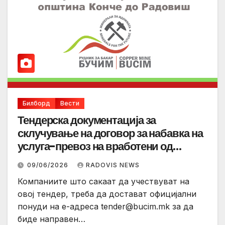
Билборд
Вести
Тендерска документација за
склучување на договор за набавка на
услуга-превоз на вработени од
Општина Конче до Радовиш
09/06/2026
RADOVIS NEWS
Компаниите што сакаат да учествуват на
овој тендер, треба да достават официјални
понуди на е-адреса
tender@bucim.mk
за да
биде направен…