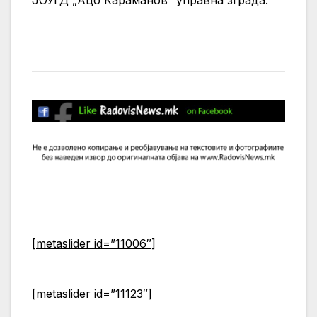
[metaslider id=”11006″]
[metaslider id=”11123″]