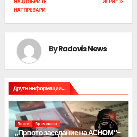
НАЈДОБРИТЕ
ИГРИ“
НАТПРЕВАРИ
By
Radovis News
Други информации...
Вести
Времеплов
„Првото заседание на АСНОМ“-