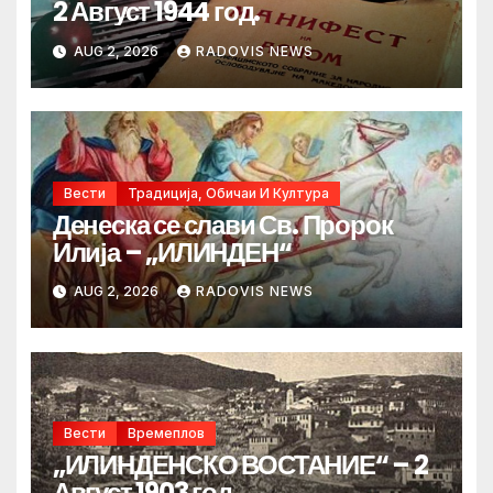
2 Август 1944 год.
AUG 2, 2026
RADOVIS NEWS
Вести
Традиција, Обичаи И Култура
Денеска се слави Св. Пророк
Илија – „ИЛИНДЕН“
AUG 2, 2026
RADOVIS NEWS
Вести
Времеплов
„ИЛИНДЕНСКО ВОСТАНИЕ“ – 2
Август 1903 год.