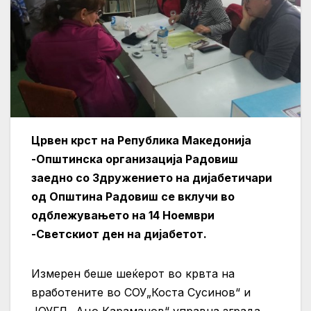
Црвен крст на Република Македонија
-Општинска организација Радовиш
заедно со Здружението на дијабетичари
од Општина Радовиш се вклучи во
одблежувањето на 14 Ноември
-Светскиот ден на дијабетот.
Измерен беше шеќерот во крвта на
вработените во СОУ„Коста Сусинов“ и
ЈОУГД „Ацо Караманов“ управна зграда.