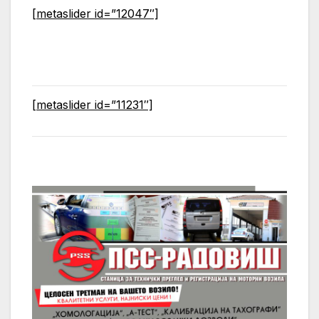
[metaslider id=”12047″]
[metaslider id=”11231″]