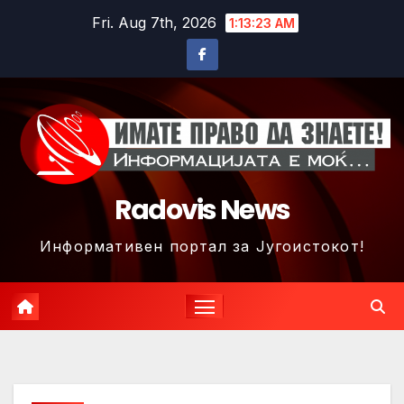
Skip
Fri. Aug 7th, 2026
1:13:25 AM
to
content
Radovis News
Информативен портал за Југоистокот!