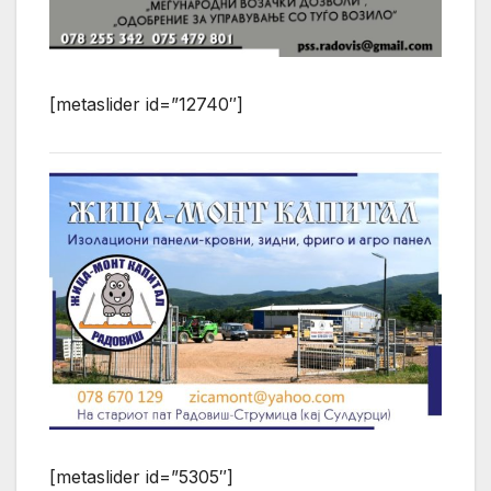
[metaslider id=”12740″]
[metaslider id=”5305″]