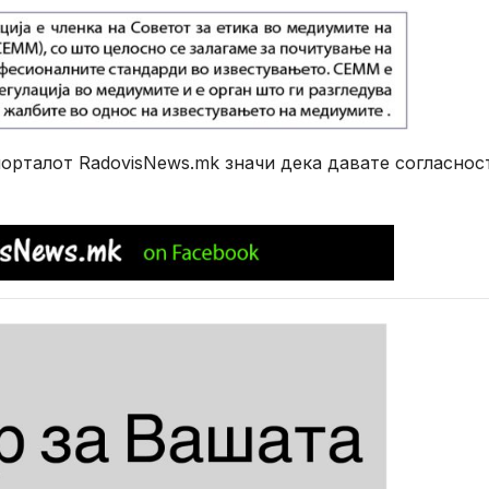
рталот RadovisNews.mk значи дека давате согласнос