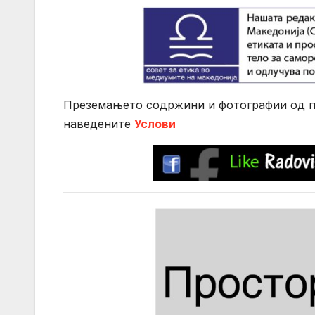
Преземањето содржини и фотографии од по
нaведените
Услови