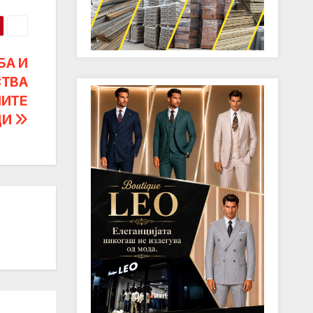
БА И
СТВА
НИТЕ
ДИ