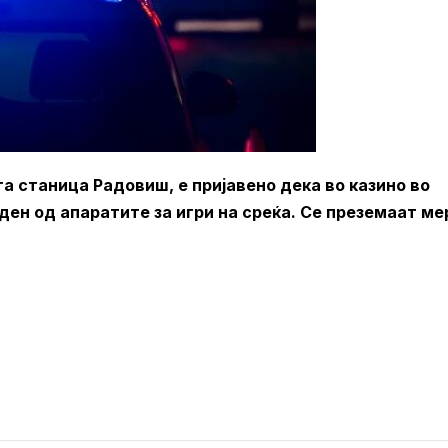
ата станица Радовиш, e пријавено дека во казино во
ен од апаратите за игри на среќа. Се преземаат ме