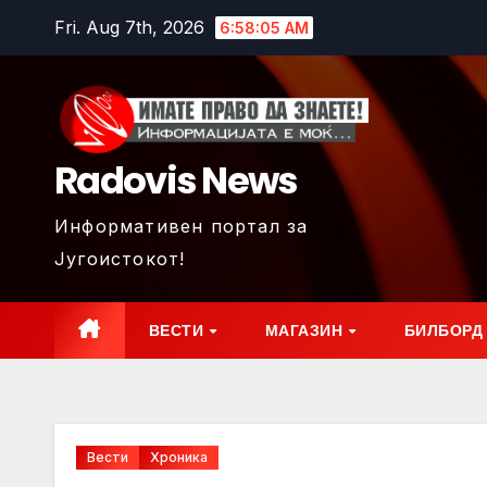
Skip
Fri. Aug 7th, 2026
6:58:06 AM
to
content
Radovis News
Информативен портал за
Југоистокот!
ВЕСТИ
МАГАЗИН
БИЛБОРД
Вести
Хроника