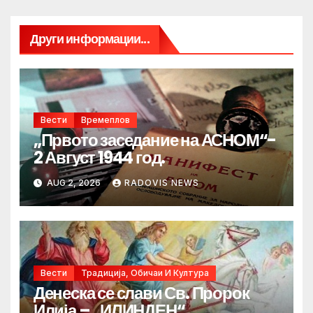
Други информации...
Вести
Времеплов
„Првото заседание на АСНОМ“-
2 Август 1944 год.
AUG 2, 2026
RADOVIS NEWS
Вести
Традиција, Обичаи И Култура
Денеска се слави Св. Пророк
Илија – „ИЛИНДЕН“