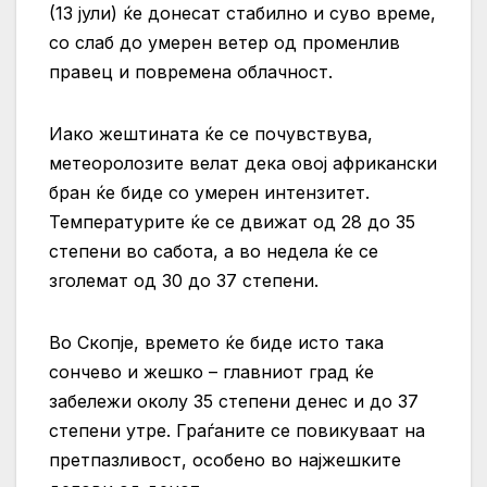
(13 јули) ќе донесат стабилно и суво време,
со слаб до умерен ветер од променлив
правец и повремена облачност.
Иако жештината ќе се почувствува,
метеоролозите велат дека овој африкански
бран ќе биде со умерен интензитет.
Температурите ќе се движат од 28 до 35
степени во сабота, а во недела ќе се
зголемат од 30 до 37 степени.
Во Скопје, времето ќе биде исто така
сончево и жешко – главниот град ќе
забележи околу 35 степени денес и до 37
степени утре. Граѓаните се повикуваат на
претпазливост, особено во најжешките