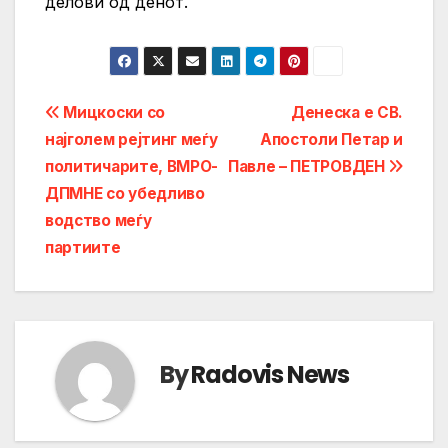
делови од денот.
Post
Мицкоски со
Денеска е СВ.
најголем рејтинг меѓу
Апостоли Петар и
navigation
политичарите, ВМРО-
Павле – ПЕТРОВДЕН
ДПМНЕ со убедливо
водство меѓу
партиите
By
Radovis News