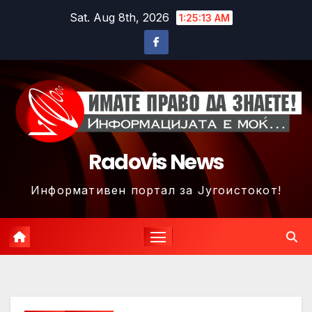
Skip
Sat. Aug 8th, 2026
1:25:15 AM
to
content
Radovis News
Информативен портал за Југоистокот!