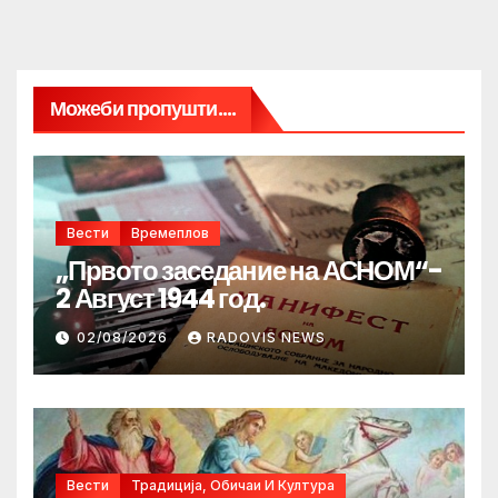
Можеби пропушти....
Вести
Времеплов
„Првото заседание на АСНОМ“-
2 Август 1944 год.
02/08/2026
RADOVIS NEWS
Вести
Традиција, Обичаи И Култура