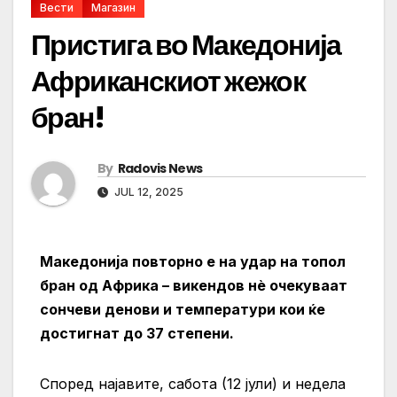
Вести
Магазин
Пристига во Македонија
Африканскиот жежок
бран!
By
Radovis News
JUL 12, 2025
Македонија повторно е на удар на топол
бран од Африка – викендов нè очекуваат
сончеви денови и температури кои ќе
достигнат до 37 степени.
Според најавите, сабота (12 јули) и недела