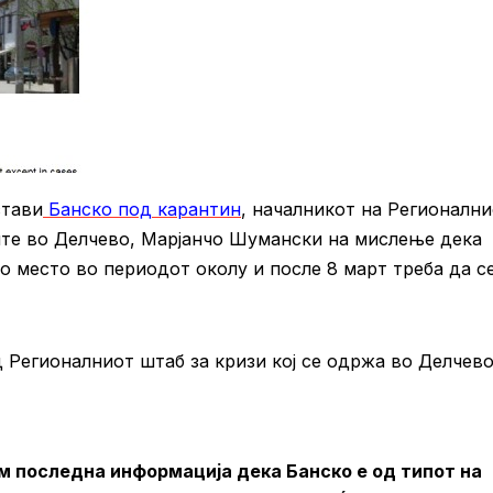
стави
Банско под карантин
, началникот на Регионалн
ште во Делчево, Марјанчо Шумански на мислење дека
о место во периодот околу и после 8 март треба да с
 Регионалниот штаб за кризи кој се одржа во Делчево
м последна информација дека Банско е од типот на