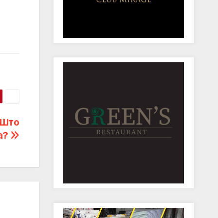
 Што
а?