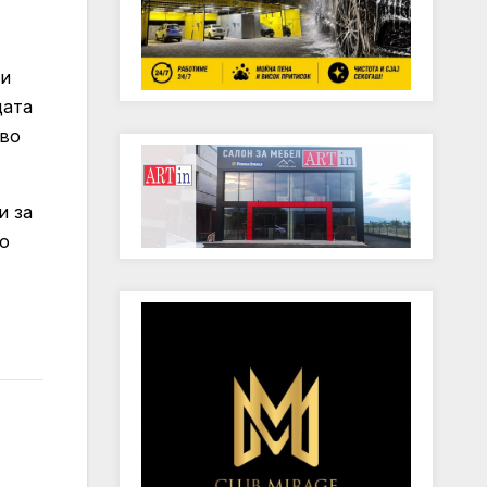
ои
цата
 во
и за
Во