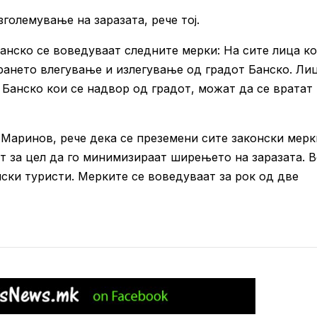
големување на заразата, рече тој.
анско се воведуваат следните мерки: На сите лица к
брането влегување и излегување од градот Банско. Ли
 Банско кои се надвор од градот, можат да се вратат
Маринов, рече дека се преземени сите законски мерк
т за цел да го минимизираат ширењето на заразата. 
ски туристи. Мерките се воведуваат за рок од две