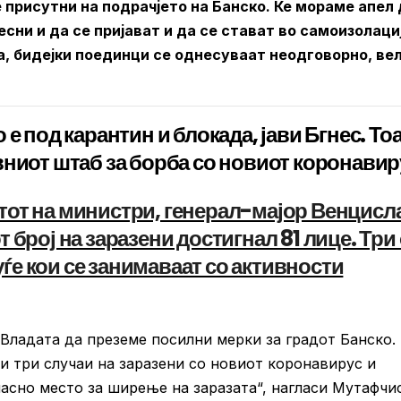
е присутни на подрачјето на Банско. Ќе мораме апел
ни и да се пријават и да се стават во самоизолациј
а, бидејки поединци се однесуваат неодговорно, ве
е под карантин и блокада, јави Бгнес. Тоа
вниот штаб за борба со новиот коронавир
тот на министри, генерал-мајор Венцисл
 број на заразени достигнал 81 лице. Три
луѓе кои се занимаваат со активности
Владата да преземе посилни мерки за градот Банско.
и три случаи на заразени со новиот коронавирус и
асно место за ширење на заразата“, нагласи Мутафчи