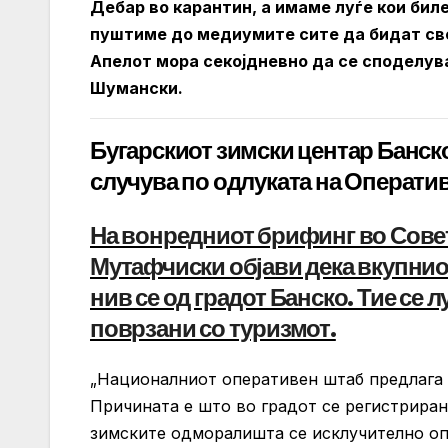
Дебар во карантин, а имаме луѓе кои бил
пуштиме до медиумите сите да бидат свес
Апелот мора секојдневно да се споделув
Шумански.
Бугарскиот зимски центар Банско 
случува по одлуката на Операти
На вонредниот брифинг во Сове
Мутафчиски објави дека вкупниот
нив се од градот Банско. Тие се 
поврзани со туризмот.
„Националниот оперативен штаб предлага 
Причината е што во градот се регистриран
зимските одморалишта се исклучително оп