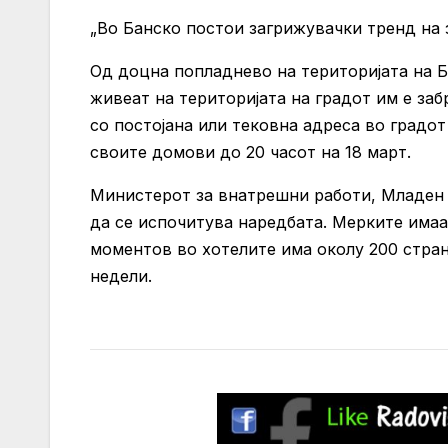
„Во Банско постои загрижувачки тренд на з
Од доцна попладнево на територијата на Б
живеат на територијата на градот им е за
со постојана или тековна адреса во градот
своите домови до 20 часот на 18 март.
Министерот за внатрешни работи, Младен 
да се испочитува наредбата. Мерките имаа
моментов во хотелите има околу 200 стран
недели.