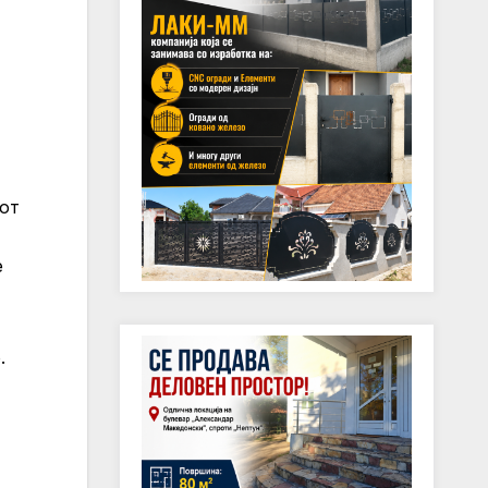
иот
е
.