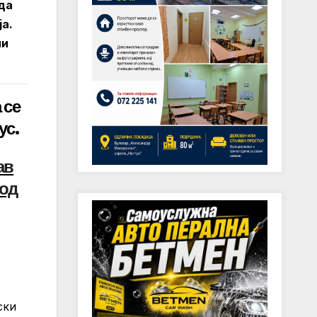
 да
а.
ли
 се
ус.
ав
 од
ски