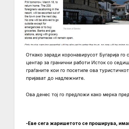
Откако заради коронавирусот Бугарија го 
центар за гранични работи Исток со седи
граѓаните кои го посетиле ова туристичкот
пријават до надлежните.
Ова денес тој го предложи како мерка пред
-Еве сега жаришетото се проширува, има