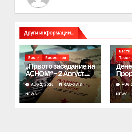
Други информации...
Вести
Вести
Времеплов
Традиц
„Првото заседание на
Дене
АСНОМ“- 2 Август
Прор
1944 год.
„ИЛ
AUG 2, 2026
RADOVIS
AUG 2
NEWS
NEWS