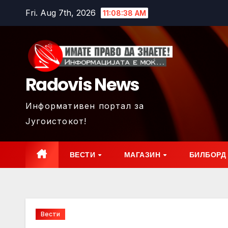
Skip
Fri. Aug 7th, 2026
11:08:40 AM
to
content
Radovis News
Информативен портал за
Југоистокот!
ВЕСТИ
МАГАЗИН
БИЛБОРД
Вести