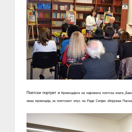
Поетски
портрет
и п
ромоцијата
на
најновата
поетска
книга
„
Бак
оваа
промоција
,
за
поетскиот
опус
на
Раде
Силјан
зборуваа
Паска