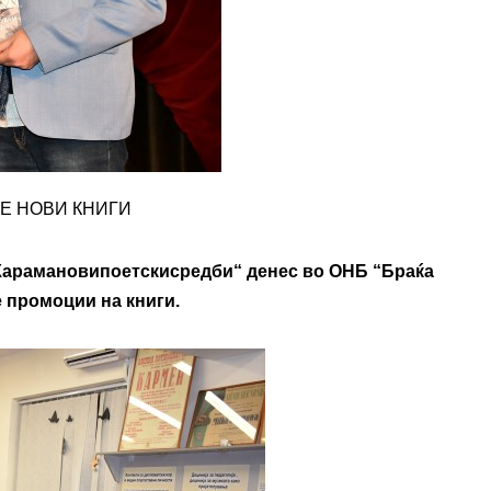
Е НОВИ КНИГИ
Караманови
поетски
средби
“
денес во ОНБ “Браќа
 промоции на книги.