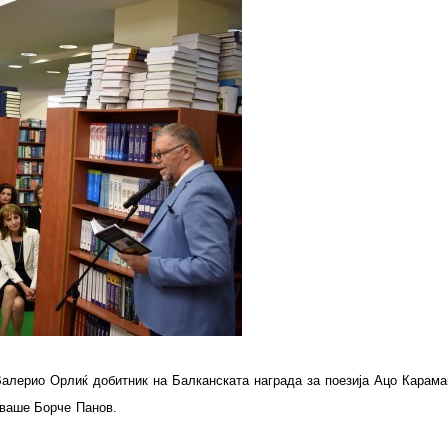
Валерио
Орлиќ
добитник
на
Балканската
награда
за
поезија
Ацо
Карама
уваше
Борче
Панов
.