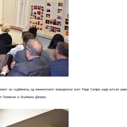
нежот
на
судбината
„
од
еминентниот
македонски
поет
Раде
Силјан
, каде што во
рам
л
Гилевски
и
Љубинка
Донева
.