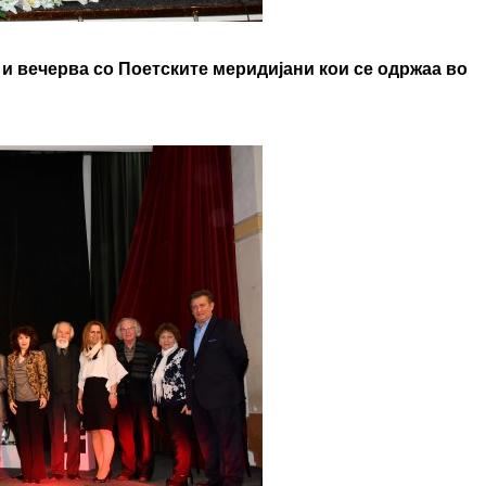
и вечерва со Поетските меридијани кои се одржаа во