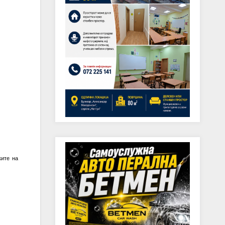
ките
на