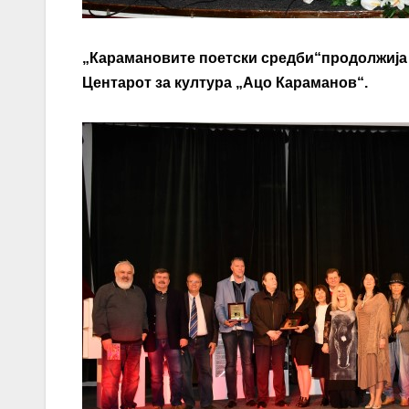
„
Карамановите
поетски
средби
“
продолжија 
Центарот за култура „Ацо Караманов“.