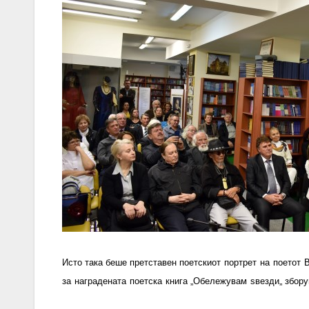
Исто така беше претставен п
оетски
от
портрет
на
поетот
за
наградената
поетска
книга
„
Обележувам
ѕвезди
„
збор