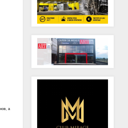
нов
, а